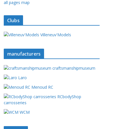
all pages map
Clubs
Villeneuv'Models
manufacturers
craftsmanshipmuseum
Laro
Menoud RC
RCbodyShop
carrosseries
WCM