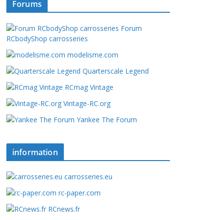
Forums
Forum
RCbodyShop carrosseries
modelisme.com
Quarterscale Legend
RCmag Vintage
Vintage-RC.org
Yankee The Forum
information
carrosseries.eu
rc-paper.com
RCnews.fr