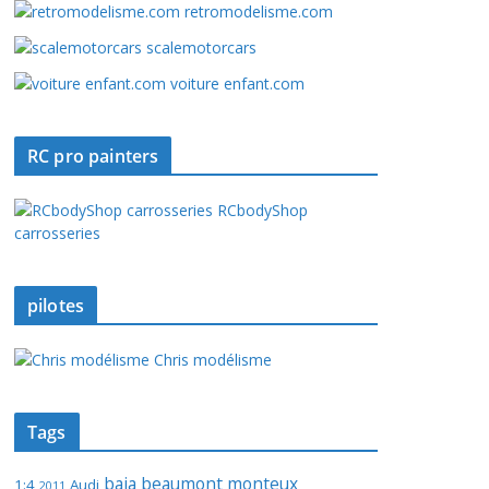
retromodelisme.com
scalemotorcars
voiture enfant.com
RC pro painters
RCbodyShop
carrosseries
pilotes
Chris modélisme
Tags
baja
beaumont monteux
1:4
Audi
2011