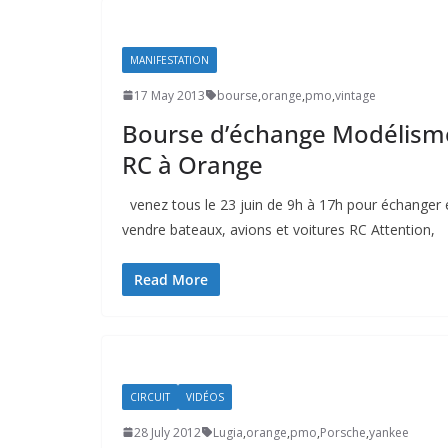
MANIFESTATION
17 May 2013
bourse
,
orange
,
pmo
,
vintage
Bourse d’échange Modélism
RC à Orange
venez tous le 23 juin de 9h à 17h pour échanger 
vendre bateaux, avions et voitures RC Attention,
Read More
CIRCUIT
VIDÉOS
28 July 2012
Lugia
,
orange
,
pmo
,
Porsche
,
yankee