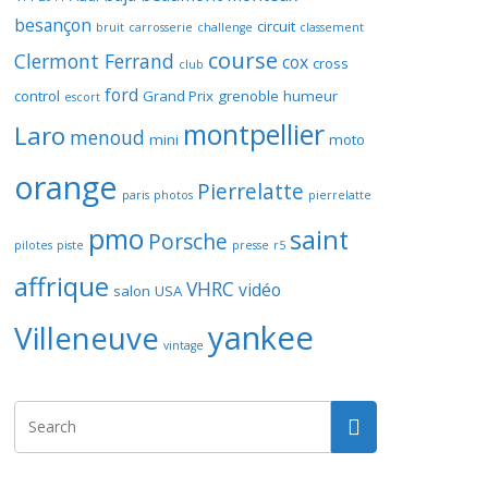
besançon
circuit
bruit
carrosserie
challenge
classement
course
Clermont Ferrand
cox
cross
club
ford
control
Grand Prix
grenoble
humeur
escort
montpellier
Laro
menoud
mini
moto
orange
Pierrelatte
paris
photos
pierrelatte
pmo
saint
Porsche
pilotes
piste
presse
r5
affrique
VHRC
vidéo
salon
USA
yankee
Villeneuve
vintage