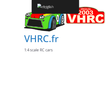
Skip
English
to
content
VHRC.fr
1:4 scale RC cars