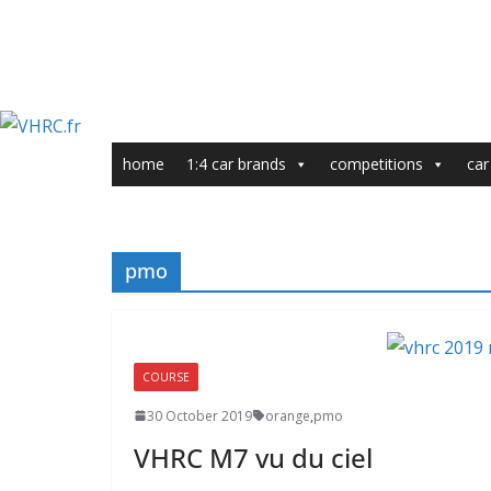
home
1:4 car brands
competitions
car
pmo
COURSE
30 October 2019
orange
,
pmo
VHRC M7 vu du ciel