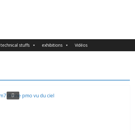
 technical stuffs
exhibitions
Vidéos