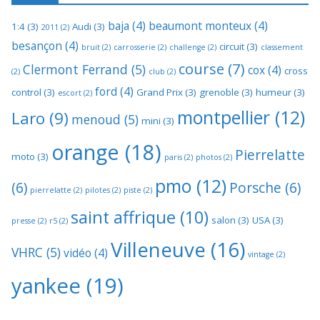
baja
(4)
beaumont monteux
(4)
1:4
(3)
Audi
(3)
2011
(2)
besançon
(4)
circuit
(3)
bruit
(2)
carrosserie
(2)
challenge
(2)
classement
course
(7)
Clermont Ferrand
(5)
cox
(4)
cross
(2)
club
(2)
ford
(4)
control
(3)
Grand Prix
(3)
grenoble
(3)
humeur
(3)
escort
(2)
montpellier
(12)
Laro
(9)
menoud
(5)
mini
(3)
orange
(18)
Pierrelatte
moto
(3)
paris
(2)
photos
(2)
pmo
(12)
(6)
Porsche
(6)
pierrelatte
(2)
pilotes
(2)
piste
(2)
saint affrique
(10)
salon
(3)
USA
(3)
presse
(2)
r5
(2)
Villeneuve
(16)
VHRC
(5)
vidéo
(4)
vintage
(2)
yankee
(19)