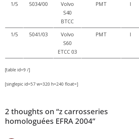
1/5
5034/00
Volvo
PMT
I
S40
BTCC
1/5
5041/03
Volvo
PMT
I
S60
ETCC 03
[table id=9 /]
[singlepic id=57 w=320 h=240 float=]
2 thoughts on “
z carrosseries
homologuées EFRA 2004
”