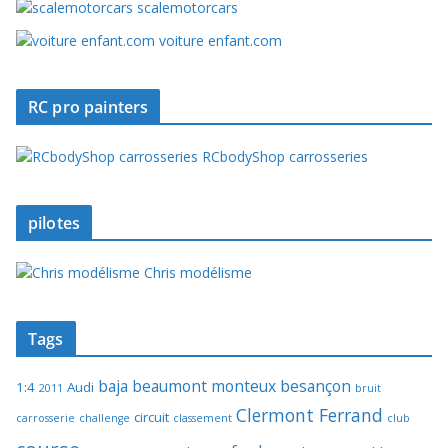
scalemotorcars
voiture enfant.com
RC pro painters
RCbodyShop carrosseries
pilotes
Chris modélisme
Tags
baja
beaumont monteux
besançon
1:4
Audi
2011
bruit
Clermont Ferrand
circuit
carrosserie
challenge
classement
club