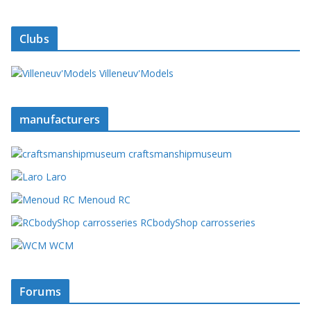
Clubs
Villeneuv'Models
manufacturers
craftsmanshipmuseum
Laro
Menoud RC
RCbodyShop carrosseries
WCM
Forums