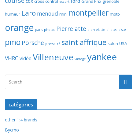
course
cox
ford
cross control
Grand Prix
grenoble
escort
montpellier
Laro
menoud
humeur
mini
moto
orange
Pierrelatte
paris
photos
pierrelatte
pilotes
piste
pmo
saint affrique
Porsche
salon
USA
presse
r5
yankee
Villeneuve
VHRC
vidéo
vintage
catégories
other 1:4 brands
Bycmo