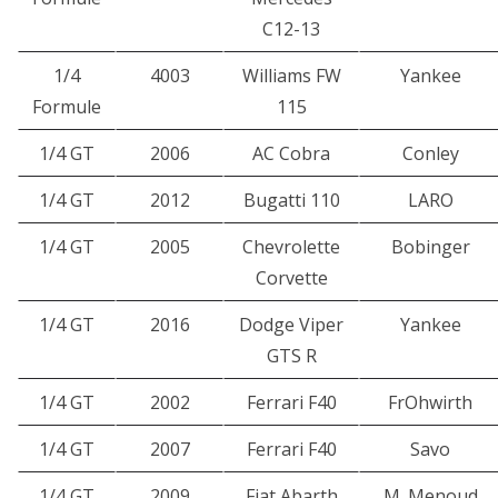
C12-13
1/4
4003
Williams FW
Yankee
Formule
115
1/4 GT
2006
AC Cobra
Conley
1/4 GT
2012
Bugatti 110
LARO
1/4 GT
2005
Chevrolette
Bobinger
Corvette
1/4 GT
2016
Dodge Viper
Yankee
GTS R
1/4 GT
2002
Ferrari F40
FrOhwirth
1/4 GT
2007
Ferrari F40
Savo
1/4 GT
2009
Fiat Abarth
M. Menoud