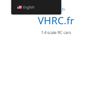
Skip
English
to
VHRC.fr
content
1:4 scale RC cars