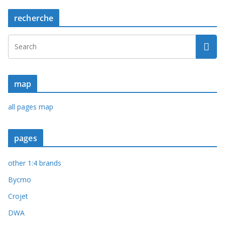
recherche
map
all pages map
pages
other 1:4 brands
Bycmo
Crojet
DWA