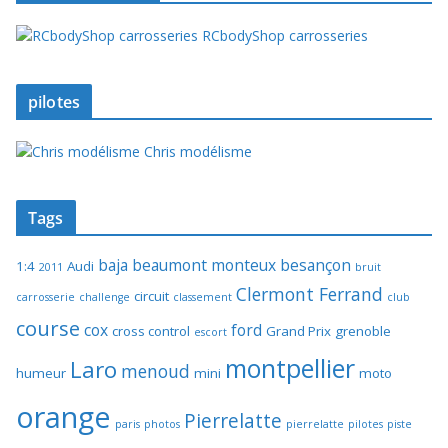
RCbodyShop carrosseries
pilotes
Chris modélisme
Tags
baja
beaumont monteux
besançon
1:4
Audi
2011
bruit
Clermont Ferrand
circuit
carrosserie
challenge
classement
club
course
cox
ford
cross control
Grand Prix
grenoble
escort
montpellier
Laro
menoud
humeur
mini
moto
orange
Pierrelatte
paris
photos
pierrelatte
pilotes
piste