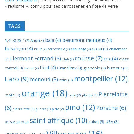
« réalisme », connu pour ses carrosseries en fibre de verre.
TAGS
baja
(4)
beaumont monteux
(4)
1:4
(3)
Audi
(3)
2011
(2)
besançon
(4)
circuit
(3)
bruit
(2)
carrosserie
(2)
challenge
(2)
classement
course
(7)
Clermont Ferrand
(5)
cox
(4)
cross
(2)
club
(2)
ford
(4)
control
(3)
Grand Prix
(3)
grenoble
(3)
humeur
(3)
escort
(2)
montpellier
(12)
Laro
(9)
menoud
(5)
mini
(3)
orange
(18)
Pierrelatte
moto
(3)
paris
(2)
photos
(2)
pmo
(12)
(6)
Porsche
(6)
pierrelatte
(2)
pilotes
(2)
piste
(2)
saint affrique
(10)
salon
(3)
USA
(3)
presse
(2)
r5
(2)
Villeneuve
(16)