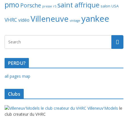
pmo
saint affrique
Porsche
salon
USA
presse
r5
yankee
Villeneuve
VHRC
vidéo
vintage
PERDU?
all pages map
Clubs
Villeneuv'Models
le
club createur du VHRC