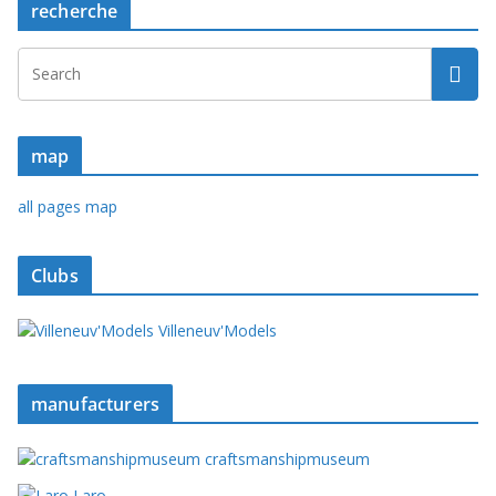
recherche
map
all pages map
Clubs
Villeneuv'Models
manufacturers
craftsmanshipmuseum
Laro