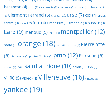
baja
(4)
beaumont monteux
(4)
1:4
(3)
Audi
(3)
2011
(2)
besançon
(4)
circuit
(3)
bruit
(2)
carrosserie
(2)
challenge
(2)
classement
course
(7)
Clermont Ferrand
(5)
cox
(4)
cross
(2)
club
(2)
ford
(4)
control
(3)
Grand Prix
(3)
grenoble
(3)
humeur
(3)
escort
(2)
montpellier
(12)
Laro
(9)
menoud
(5)
mini
(3)
orange
(18)
Pierrelatte
moto
(3)
paris
(2)
photos
(2)
pmo
(12)
(6)
Porsche
(6)
pierrelatte
(2)
pilotes
(2)
piste
(2)
saint affrique
(10)
salon
(3)
USA
(3)
presse
(2)
r5
(2)
Villeneuve
(16)
VHRC
(5)
vidéo
(4)
vintage
(2)
yankee
(19)