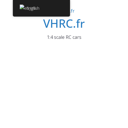
Skip
English
to
VHRC.fr
content
1:4 scale RC cars