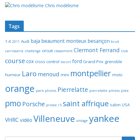
Chris modélisme
Tags
baja
beaumont monteux
besançon
1:4
Audi
2011
bruit
Clermont Ferrand
circuit
carrosserie
challenge
classement
club
course
cox
ford
cross control
Grand Prix
grenoble
escort
montpellier
Laro
menoud
humeur
mini
moto
orange
Pierrelatte
paris
photos
pierrelatte
pilotes
piste
pmo
saint affrique
Porsche
salon
USA
presse
r5
yankee
Villeneuve
VHRC
vidéo
vintage