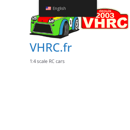
Skip
English
to
content
VHRC.fr
1:4 scale RC cars