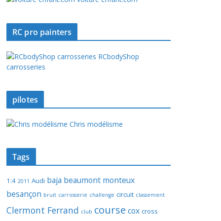
RC pro painters
RCbodyShop
carrosseries
pilotes
Chris modélisme
Tags
baja
beaumont monteux
1:4
Audi
2011
besançon
circuit
bruit
carrosserie
challenge
classement
course
Clermont Ferrand
cox
cross
club