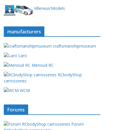
Villeneuv'Models
manufacturers
craftsmanshipmuseum
Laro
Menoud RC
RCbodyShop
carrosseries
WCM
Forums
Forum