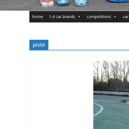
home
1:4 car brands
competitions
car
piste