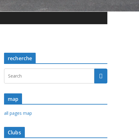
recherche
map
all pages map
Clubs