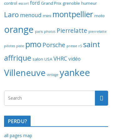
ford
control
Grand Prix
grenoble
humeur
escort
montpellier
Laro
menoud
mini
moto
orange
Pierrelatte
paris
photos
pierrelatte
pmo
saint
Porsche
pilotes
piste
presse
r5
affrique
VHRC
vidéo
salon
USA
yankee
Villeneuve
vintage
PERDU?
all pages map