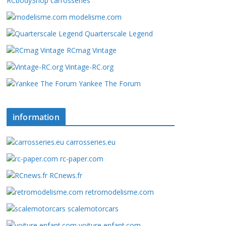
RCbodyShop carrosseries
modelisme.com
Quarterscale Legend
RCmag Vintage
Vintage-RC.org
Yankee The Forum
information
carrosseries.eu
rc-paper.com
RCnews.fr
retromodelisme.com
scalemotorcars
voiture enfant.com