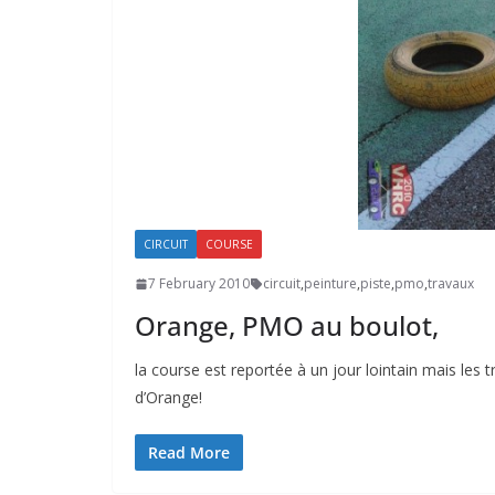
CIRCUIT
COURSE
7 February 2010
circuit
,
peinture
,
piste
,
pmo
,
travaux
Orange, PMO au boulot,
la course est reportée à un jour lointain mais les 
d’Orange!
Read More