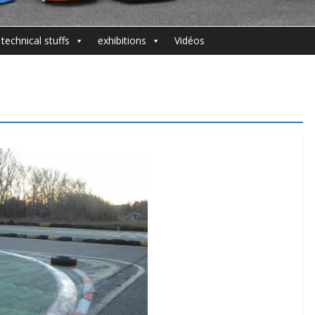
 technical stuffs
exhibitions
Vidéos