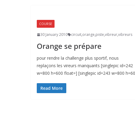
COURSE
30 January 2010
circuit
,
orange
,
piste
,
vibreur
,
vibreurs
Orange se prépare
pour rendre la challenge plus sportif, nous
replaçons les vireurs manquants [singlepic id=242
w=800 h=600 float=] [singlepic id=243 w=800 h=6
Read More