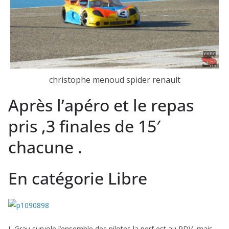
christophe menoud spider renault
Après l’apéro et le repas
pris ,3 finales de 15′
chacune .
En catégorie Libre
L Grau survole l’ensemble des pilotes la perf est au RDV ,mais