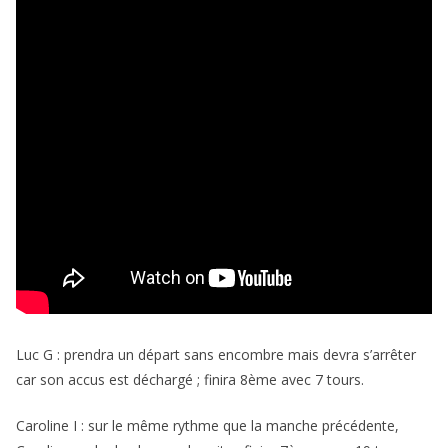
Luc G : prendra un départ sans encombre mais devra s’arrêter
car son accus est déchargé ; finira 8ème avec 7 tours.
Caroline I : sur le même rythme que la manche précédente,