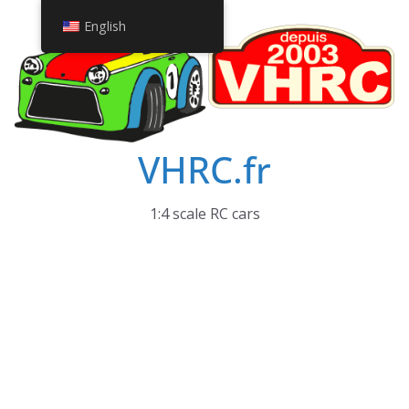
Skip
English
to
content
VHRC.fr
1:4 scale RC cars