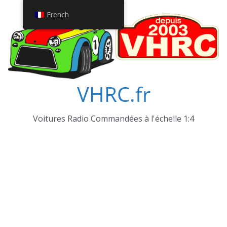
Passer
French
au
contenu
VHRC.fr
Voitures Radio Commandées à l'échelle 1:4