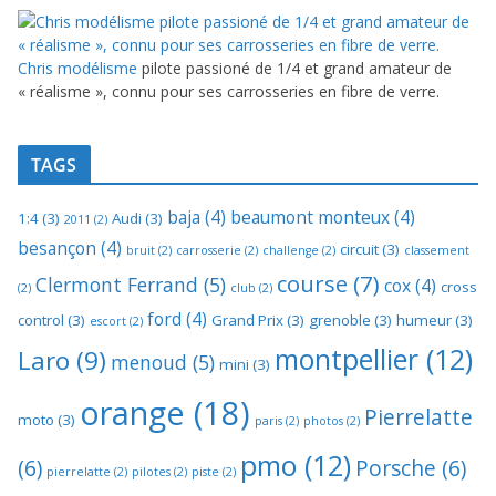
Chris modélisme
pilote passioné de 1/4 et grand amateur de
« réalisme », connu pour ses carrosseries en fibre de verre.
TAGS
baja
(4)
beaumont monteux
(4)
1:4
(3)
Audi
(3)
2011
(2)
besançon
(4)
circuit
(3)
bruit
(2)
carrosserie
(2)
challenge
(2)
classement
course
(7)
Clermont Ferrand
(5)
cox
(4)
cross
(2)
club
(2)
ford
(4)
control
(3)
Grand Prix
(3)
grenoble
(3)
humeur
(3)
escort
(2)
montpellier
(12)
Laro
(9)
menoud
(5)
mini
(3)
orange
(18)
Pierrelatte
moto
(3)
paris
(2)
photos
(2)
pmo
(12)
(6)
Porsche
(6)
pierrelatte
(2)
pilotes
(2)
piste
(2)