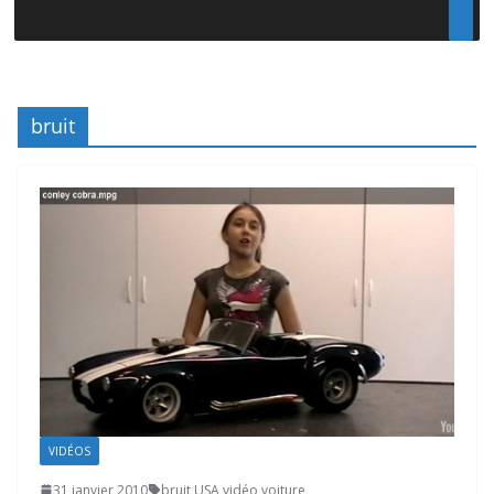
bruit
VIDÉOS
31 janvier 2010
bruit
,
USA
,
vidéo
,
voiture