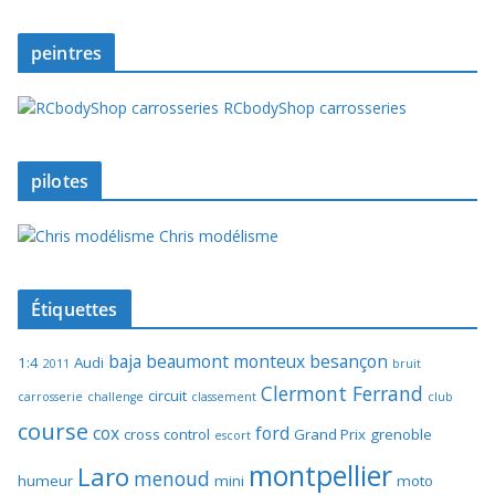
peintres
RCbodyShop carrosseries
pilotes
Chris modélisme
Étiquettes
baja
beaumont monteux
besançon
1:4
Audi
2011
bruit
Clermont Ferrand
circuit
carrosserie
challenge
classement
club
course
cox
ford
cross control
Grand Prix
grenoble
escort
montpellier
Laro
menoud
humeur
mini
moto