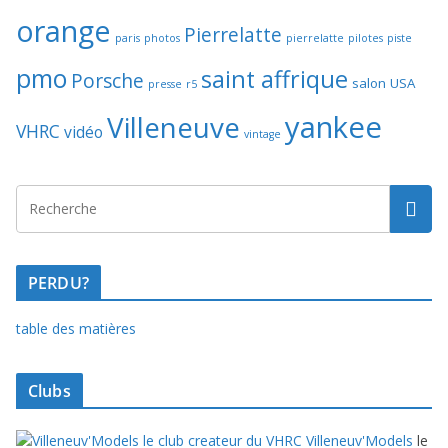
orange
Pierrelatte
paris
photos
pierrelatte
pilotes
piste
pmo
saint affrique
Porsche
salon
USA
presse
r5
yankee
Villeneuve
VHRC
vidéo
vintage
PERDU?
table des matières
Clubs
Villeneuv'Models
le