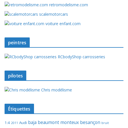
retromodelisme.com
scalemotorcars
voiture enfant.com
peintres
RCbodyShop carrosseries
pilotes
Chris modélisme
Étiquettes
baja
beaumont monteux
besançon
1:4
Audi
2011
bruit