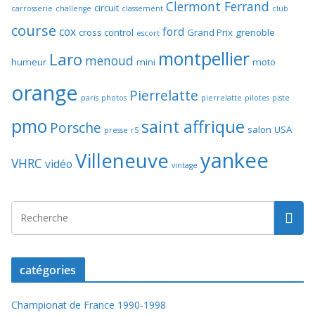
Clermont Ferrand
circuit
carrosserie
challenge
classement
club
course
cox
ford
cross control
Grand Prix
grenoble
escort
montpellier
Laro
menoud
humeur
mini
moto
orange
Pierrelatte
paris
photos
pierrelatte
pilotes
piste
pmo
saint affrique
Porsche
salon
USA
presse
r5
yankee
Villeneuve
VHRC
vidéo
vintage
catégories
Championat de France 1990-1998