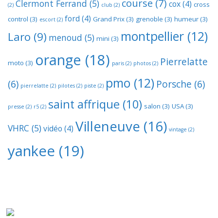
course
(7)
Clermont Ferrand
(5)
cox
(4)
cross
(2)
club
(2)
ford
(4)
control
(3)
Grand Prix
(3)
grenoble
(3)
humeur
(3)
escort
(2)
montpellier
(12)
Laro
(9)
menoud
(5)
mini
(3)
orange
(18)
Pierrelatte
moto
(3)
paris
(2)
photos
(2)
pmo
(12)
(6)
Porsche
(6)
pierrelatte
(2)
pilotes
(2)
piste
(2)
saint affrique
(10)
salon
(3)
USA
(3)
presse
(2)
r5
(2)
Villeneuve
(16)
VHRC
(5)
vidéo
(4)
vintage
(2)
yankee
(19)