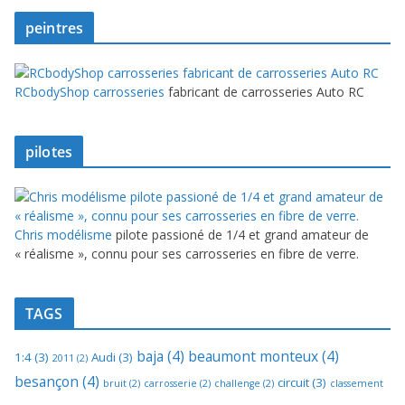
peintres
RCbodyShop carrosseries
fabricant de carrosseries Auto RC
pilotes
Chris modélisme
pilote passioné de 1/4 et grand amateur de
« réalisme », connu pour ses carrosseries en fibre de verre.
TAGS
baja
(4)
beaumont monteux
(4)
1:4
(3)
Audi
(3)
2011
(2)
besançon
(4)
circuit
(3)
bruit
(2)
carrosserie
(2)
challenge
(2)
classement