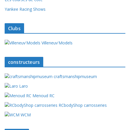
Yankee Racing Shows
Clubs
Villeneuv'Models
constructeurs
craftsmanshipmuseum
Laro
Menoud RC
RCbodyShop carrosseries
WCM