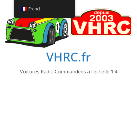
Passer
French
au
contenu
VHRC.fr
Voitures Radio Commandées à l'échelle 1:4