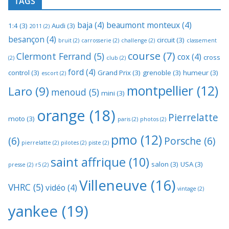
TAGS
baja
(4)
beaumont monteux
(4)
1:4
(3)
Audi
(3)
2011
(2)
besançon
(4)
circuit
(3)
bruit
(2)
carrosserie
(2)
challenge
(2)
classement
course
(7)
Clermont Ferrand
(5)
cox
(4)
cross
(2)
club
(2)
ford
(4)
control
(3)
Grand Prix
(3)
grenoble
(3)
humeur
(3)
escort
(2)
montpellier
(12)
Laro
(9)
menoud
(5)
mini
(3)
orange
(18)
Pierrelatte
moto
(3)
paris
(2)
photos
(2)
pmo
(12)
(6)
Porsche
(6)
pierrelatte
(2)
pilotes
(2)
piste
(2)
saint affrique
(10)
salon
(3)
USA
(3)
presse
(2)
r5
(2)
Villeneuve
(16)
VHRC
(5)
vidéo
(4)
vintage
(2)
yankee
(19)