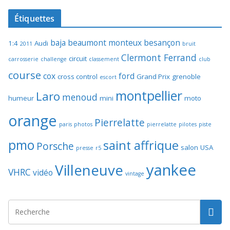
Étiquettes
baja
beaumont monteux
besançon
1:4
Audi
2011
bruit
Clermont Ferrand
circuit
carrosserie
challenge
classement
club
course
cox
ford
cross control
Grand Prix
grenoble
escort
montpellier
Laro
menoud
humeur
mini
moto
orange
Pierrelatte
paris
photos
pierrelatte
pilotes
piste
pmo
saint affrique
Porsche
salon
USA
presse
r5
yankee
Villeneuve
VHRC
vidéo
vintage