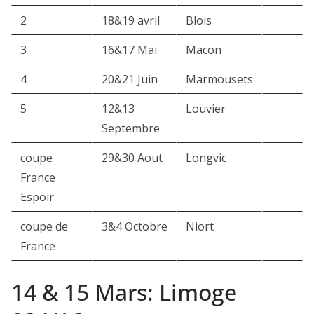
2
18&19 avril
Blois
3
16&17 Mai
Macon
4
20&21 Juin
Marmousets
5
12&13
Louvier
Septembre
coupe
29&30 Aout
Longvic
France
Espoir
coupe de
3&4 Octobre
Niort
France
14 & 15 Mars: Limoge