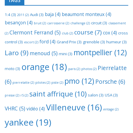
TAGS
baja
(4)
beaumont monteux
(4)
1:4
(3)
Audi
(3)
2011
(2)
besançon
(4)
circuit
(3)
bruit
(2)
carrosserie
(2)
challenge
(2)
classement
course
(7)
Clermont Ferrand
(5)
cox
(4)
cross
(2)
club
(2)
ford
(4)
control
(3)
Grand Prix
(3)
grenoble
(3)
humeur
(3)
escort
(2)
montpellier
(12)
Laro
(9)
menoud
(5)
mini
(3)
orange
(18)
Pierrelatte
moto
(3)
paris
(2)
photos
(2)
pmo
(12)
(6)
Porsche
(6)
pierrelatte
(2)
pilotes
(2)
piste
(2)
saint affrique
(10)
salon
(3)
USA
(3)
presse
(2)
r5
(2)
Villeneuve
(16)
VHRC
(5)
vidéo
(4)
vintage
(2)
yankee
(19)