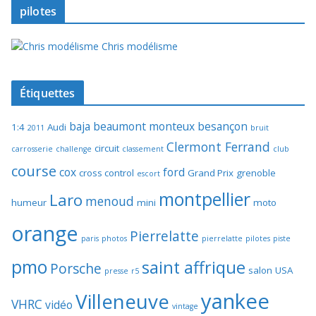
pilotes
Chris modélisme
Étiquettes
baja
beaumont monteux
besançon
1:4
Audi
2011
bruit
Clermont Ferrand
circuit
carrosserie
challenge
classement
club
course
cox
ford
cross control
Grand Prix
grenoble
escort
montpellier
Laro
menoud
humeur
mini
moto
orange
Pierrelatte
paris
photos
pierrelatte
pilotes
piste
pmo
saint affrique
Porsche
salon
USA
presse
r5
yankee
Villeneuve
VHRC
vidéo
vintage