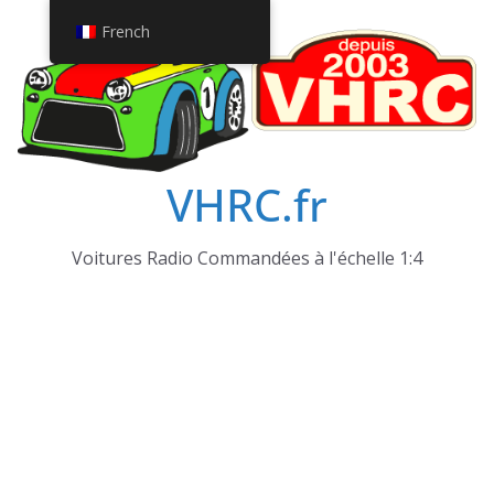
Passer
French
au
contenu
VHRC.fr
Voitures Radio Commandées à l'échelle 1:4