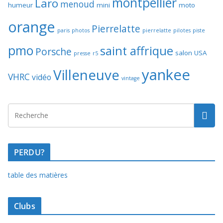
montpellier
Laro
menoud
humeur
mini
moto
orange
Pierrelatte
paris
photos
pierrelatte
pilotes
piste
pmo
saint affrique
Porsche
salon
USA
presse
r5
yankee
Villeneuve
VHRC
vidéo
vintage
PERDU?
table des matières
Clubs