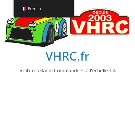
Passer
French
au
contenu
VHRC.fr
Voitures Radio Commandées à l'échelle 1:4