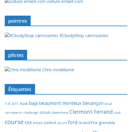
voiture enfant.com
peintres
RCbodyShop carrosseries
pilotes
Chris modélisme
Étiquettes
baja
beaumont monteux
besançon
1:4
Audi
2011
bruit
Clermont Ferrand
circuit
carrosserie
challenge
classement
club
course
cox
ford
cross control
Grand Prix
grenoble
escort