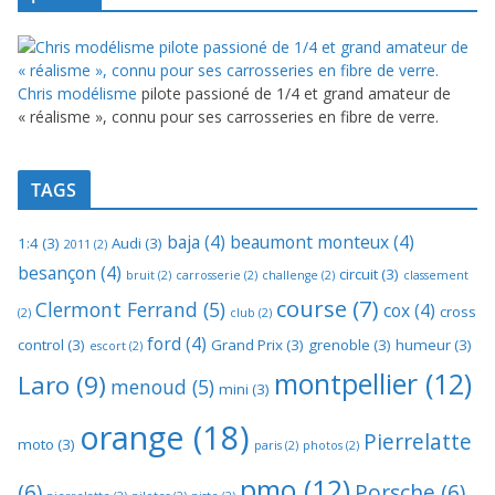
Chris modélisme
pilote passioné de 1/4 et grand amateur de
« réalisme », connu pour ses carrosseries en fibre de verre.
TAGS
baja
(4)
beaumont monteux
(4)
1:4
(3)
Audi
(3)
2011
(2)
besançon
(4)
circuit
(3)
bruit
(2)
carrosserie
(2)
challenge
(2)
classement
course
(7)
Clermont Ferrand
(5)
cox
(4)
cross
(2)
club
(2)
ford
(4)
control
(3)
Grand Prix
(3)
grenoble
(3)
humeur
(3)
escort
(2)
montpellier
(12)
Laro
(9)
menoud
(5)
mini
(3)
orange
(18)
Pierrelatte
moto
(3)
paris
(2)
photos
(2)
pmo
(12)
(6)
Porsche
(6)