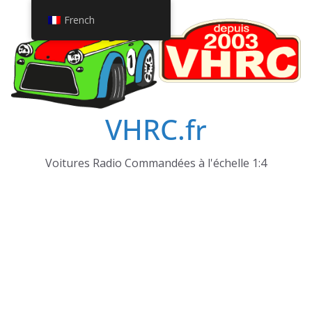
Passer
French
au
contenu
VHRC.fr
Voitures Radio Commandées à l'échelle 1:4