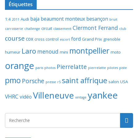
Étiquettes
baja
beaumont monteux
besançon
1:4
Audi
2011
bruit
Clermont Ferrand
circuit
carrosserie
challenge
classement
club
course
cox
ford
cross control
Grand Prix
grenoble
escort
montpellier
Laro
menoud
humeur
mini
moto
orange
Pierrelatte
paris
photos
pierrelatte
pilotes
piste
pmo
saint affrique
Porsche
salon
USA
presse
r5
yankee
Villeneuve
VHRC
vidéo
vintage