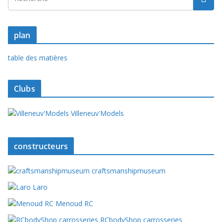
plan
table des matières
Clubs
Villeneuv'Models
constructeurs
craftsmanshipmuseum
Laro
Menoud RC
RCbodyShop carrosseries