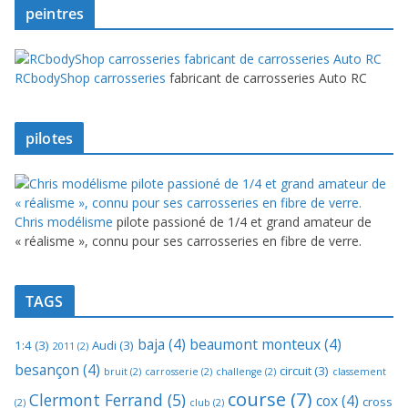
peintres
RCbodyShop carrosseries
fabricant de carrosseries Auto RC
pilotes
Chris modélisme
pilote passioné de 1/4 et grand amateur de
« réalisme », connu pour ses carrosseries en fibre de verre.
TAGS
baja
(4)
beaumont monteux
(4)
1:4
(3)
Audi
(3)
2011
(2)
besançon
(4)
circuit
(3)
bruit
(2)
carrosserie
(2)
challenge
(2)
classement
course
(7)
Clermont Ferrand
(5)
cox
(4)
cross
(2)
club
(2)