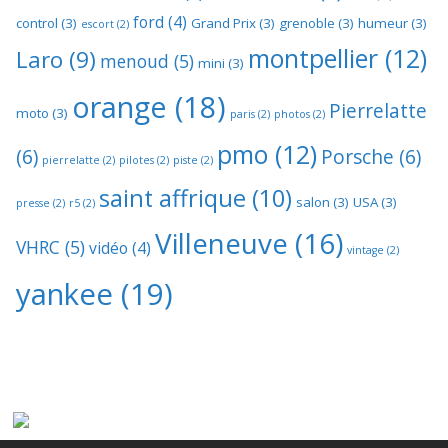
ford
(4)
control
(3)
Grand Prix
(3)
grenoble
(3)
humeur
(3)
escort
(2)
montpellier
(12)
Laro
(9)
menoud
(5)
mini
(3)
orange
(18)
Pierrelatte
moto
(3)
paris
(2)
photos
(2)
pmo
(12)
(6)
Porsche
(6)
pierrelatte
(2)
pilotes
(2)
piste
(2)
saint affrique
(10)
salon
(3)
USA
(3)
presse
(2)
r5
(2)
Villeneuve
(16)
VHRC
(5)
vidéo
(4)
vintage
(2)
yankee
(19)