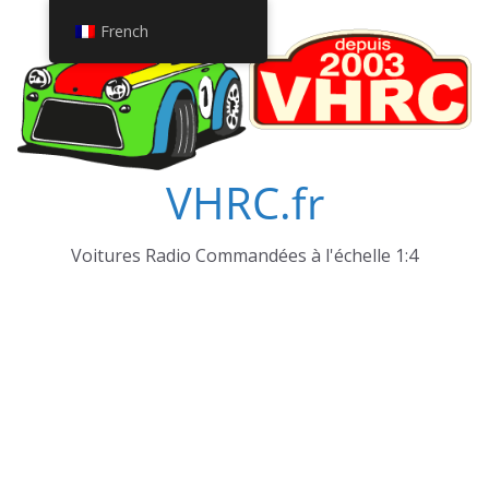
Passer
French
au
contenu
VHRC.fr
Voitures Radio Commandées à l'échelle 1:4