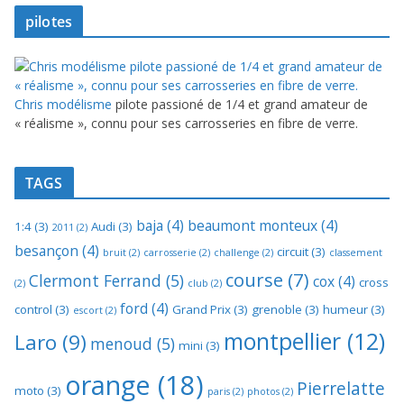
pilotes
Chris modélisme
pilote passioné de 1/4 et grand amateur de
« réalisme », connu pour ses carrosseries en fibre de verre.
TAGS
baja
(4)
beaumont monteux
(4)
1:4
(3)
Audi
(3)
2011
(2)
besançon
(4)
circuit
(3)
bruit
(2)
carrosserie
(2)
challenge
(2)
classement
course
(7)
Clermont Ferrand
(5)
cox
(4)
cross
(2)
club
(2)
ford
(4)
control
(3)
Grand Prix
(3)
grenoble
(3)
humeur
(3)
escort
(2)
montpellier
(12)
Laro
(9)
menoud
(5)
mini
(3)
orange
(18)
Pierrelatte
moto
(3)
paris
(2)
photos
(2)