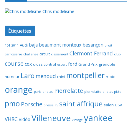
Chris modélisme
Étiquettes
baja
beaumont monteux
besançon
1:4
Audi
2011
bruit
Clermont Ferrand
circuit
carrosserie
challenge
classement
club
course
cox
ford
cross control
Grand Prix
grenoble
escort
montpellier
Laro
menoud
humeur
mini
moto
orange
Pierrelatte
paris
photos
pierrelatte
pilotes
piste
pmo
saint affrique
Porsche
salon
USA
presse
r5
yankee
Villeneuve
VHRC
vidéo
vintage