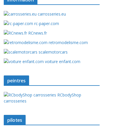
carrosseries.eu
rc-paper.com
RCnews.fr
retromodelisme.com
scalemotorcars
voiture enfant.com
peintres
RCbodyShop
carrosseries
pilotes