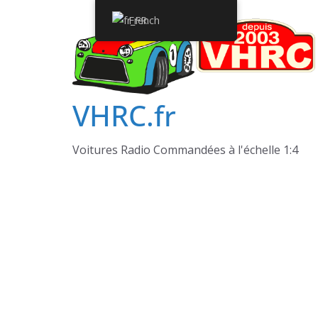
Passer
French
au
contenu
VHRC.fr
Voitures Radio Commandées à l'échelle 1:4