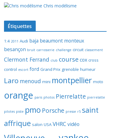
Chris modélisme
Étiquettes
baja
beaumont monteux
1:4
Audi
2011
besançon
circuit
bruit
carrosserie
challenge
classement
course
Clermont Ferrand
cox
cross
club
ford
control
Grand Prix
grenoble
humeur
escort
montpellier
Laro
menoud
mini
moto
orange
Pierrelatte
paris
photos
pierrelatte
pmo
saint
Porsche
pilotes
piste
presse
r5
affrique
VHRC
vidéo
salon
USA
yankee
Villeneuve