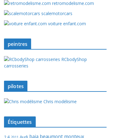
retromodelisme.com
scalemotorcars
voiture enfant.com
peintres
RCbodyShop
carrosseries
pilotes
Chris modélisme
Étiquettes
baja
beaumont monteux
1:4
Audi
2011