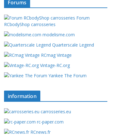
Forums
Forum
RCbodyShop carrosseries
modelisme.com
Quarterscale Legend
RCmag Vintage
Vintage-RC.org
Yankee The Forum
information
carrosseries.eu
rc-paper.com
RCnews.fr