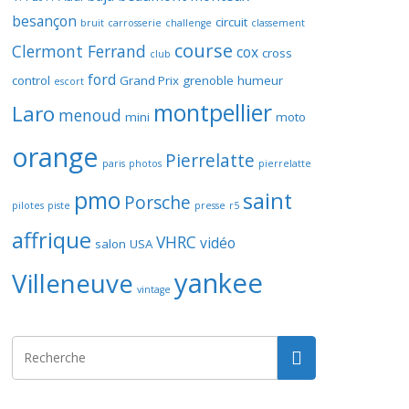
besançon
circuit
bruit
carrosserie
challenge
classement
course
Clermont Ferrand
cox
cross
club
ford
control
Grand Prix
grenoble
humeur
escort
montpellier
Laro
menoud
mini
moto
orange
Pierrelatte
paris
photos
pierrelatte
pmo
saint
Porsche
pilotes
piste
presse
r5
affrique
VHRC
vidéo
salon
USA
yankee
Villeneuve
vintage