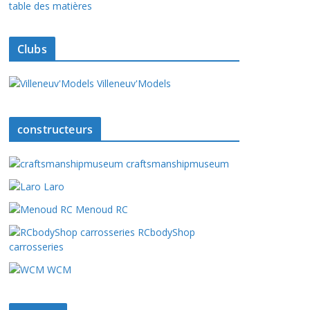
table des matières
Clubs
Villeneuv'Models
constructeurs
craftsmanshipmuseum
Laro
Menoud RC
RCbodyShop
carrosseries
WCM