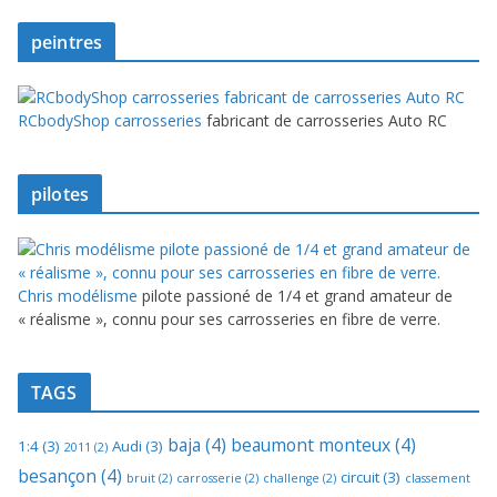
peintres
RCbodyShop carrosseries
fabricant de carrosseries Auto RC
pilotes
Chris modélisme
pilote passioné de 1/4 et grand amateur de
« réalisme », connu pour ses carrosseries en fibre de verre.
TAGS
baja
(4)
beaumont monteux
(4)
1:4
(3)
Audi
(3)
2011
(2)
besançon
(4)
circuit
(3)
bruit
(2)
carrosserie
(2)
challenge
(2)
classement