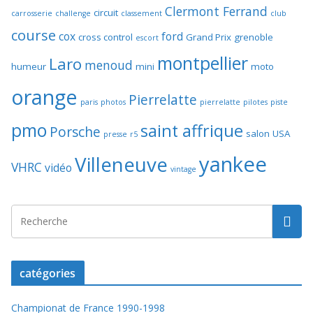
Clermont Ferrand
circuit
carrosserie
challenge
classement
club
course
cox
ford
cross control
Grand Prix
grenoble
escort
montpellier
Laro
menoud
humeur
mini
moto
orange
Pierrelatte
paris
photos
pierrelatte
pilotes
piste
pmo
saint affrique
Porsche
salon
USA
presse
r5
yankee
Villeneuve
VHRC
vidéo
vintage
catégories
Championat de France 1990-1998