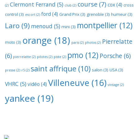
course
(7)
Clermont Ferrand
(5)
cox
(4)
cross
(2)
club
(2)
ford
(4)
control
(3)
Grand Prix
(3)
grenoble
(3)
humeur
(3)
escort
(2)
montpellier
(12)
Laro
(9)
menoud
(5)
mini
(3)
orange
(18)
Pierrelatte
moto
(3)
paris
(2)
photos
(2)
pmo
(12)
(6)
Porsche
(6)
pierrelatte
(2)
pilotes
(2)
piste
(2)
saint affrique
(10)
salon
(3)
USA
(3)
presse
(2)
r5
(2)
Villeneuve
(16)
VHRC
(5)
vidéo
(4)
vintage
(2)
yankee
(19)