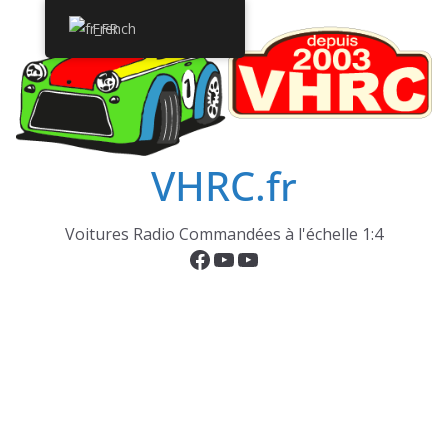
Passer
French
au
contenu
VHRC.fr
Voitures Radio Commandées à l'échelle 1:4
Facebook
YouTube
YouTube