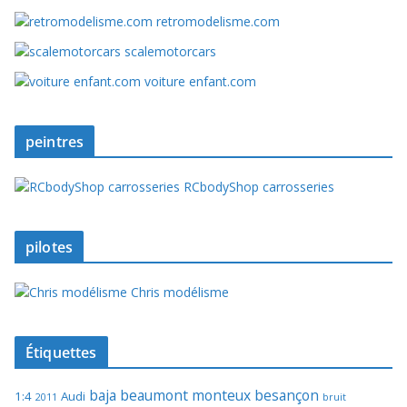
retromodelisme.com
scalemotorcars
voiture enfant.com
peintres
RCbodyShop carrosseries
pilotes
Chris modélisme
Étiquettes
baja
beaumont monteux
besançon
1:4
Audi
2011
bruit