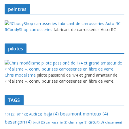
peintres
RCbodyShop carrosseries
fabricant de carrosseries Auto RC
pilotes
Chris modélisme
pilote passioné de 1/4 et grand amateur de
« réalisme », connu pour ses carrosseries en fibre de verre.
TAGS
baja
(4)
beaumont monteux
(4)
1:4
(3)
Audi
(3)
2011
(2)
besançon
(4)
circuit
(3)
bruit
(2)
carrosserie
(2)
challenge
(2)
classement