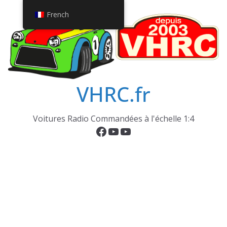
Passer
French
au
contenu
VHRC.fr
Voitures Radio Commandées à l'échelle 1:4
Facebook
YouTube
YouTube