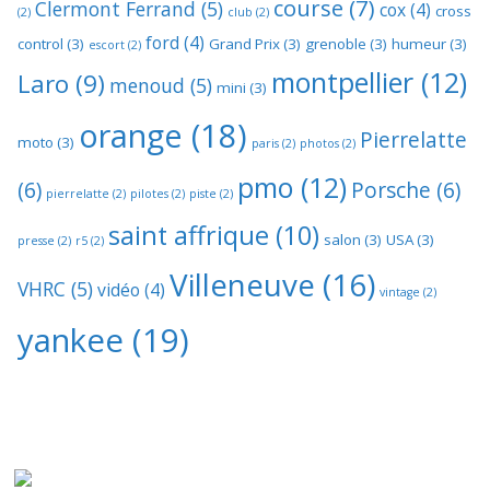
course
(7)
Clermont Ferrand
(5)
cox
(4)
cross
(2)
club
(2)
ford
(4)
control
(3)
Grand Prix
(3)
grenoble
(3)
humeur
(3)
escort
(2)
montpellier
(12)
Laro
(9)
menoud
(5)
mini
(3)
orange
(18)
Pierrelatte
moto
(3)
paris
(2)
photos
(2)
pmo
(12)
(6)
Porsche
(6)
pierrelatte
(2)
pilotes
(2)
piste
(2)
saint affrique
(10)
salon
(3)
USA
(3)
presse
(2)
r5
(2)
Villeneuve
(16)
VHRC
(5)
vidéo
(4)
vintage
(2)
yankee
(19)