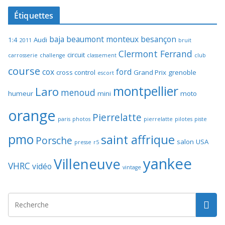
Étiquettes
baja
beaumont monteux
besançon
1:4
Audi
2011
bruit
Clermont Ferrand
circuit
carrosserie
challenge
classement
club
course
cox
ford
cross control
Grand Prix
grenoble
escort
montpellier
Laro
menoud
humeur
mini
moto
orange
Pierrelatte
paris
photos
pierrelatte
pilotes
piste
pmo
saint affrique
Porsche
salon
USA
presse
r5
yankee
Villeneuve
VHRC
vidéo
vintage