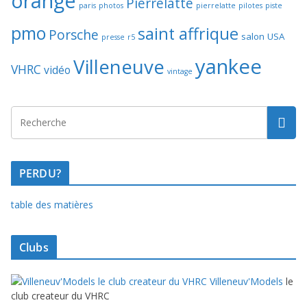
orange
Pierrelatte
paris
photos
pierrelatte
pilotes
piste
pmo
saint affrique
Porsche
salon
USA
presse
r5
yankee
Villeneuve
VHRC
vidéo
vintage
PERDU?
table des matières
Clubs
Villeneuv'Models
le
club createur du VHRC