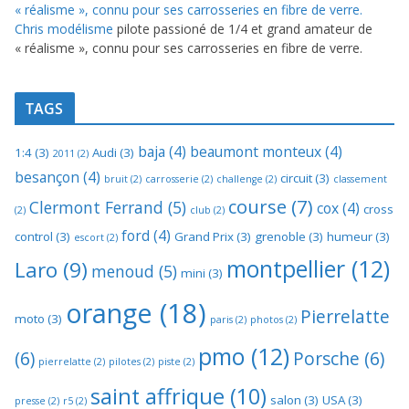
Chris modélisme
pilote passioné de 1/4 et grand amateur de
« réalisme », connu pour ses carrosseries en fibre de verre.
TAGS
baja
(4)
beaumont monteux
(4)
1:4
(3)
Audi
(3)
2011
(2)
besançon
(4)
circuit
(3)
bruit
(2)
carrosserie
(2)
challenge
(2)
classement
course
(7)
Clermont Ferrand
(5)
cox
(4)
cross
(2)
club
(2)
ford
(4)
control
(3)
Grand Prix
(3)
grenoble
(3)
humeur
(3)
escort
(2)
montpellier
(12)
Laro
(9)
menoud
(5)
mini
(3)
orange
(18)
Pierrelatte
moto
(3)
paris
(2)
photos
(2)
pmo
(12)
(6)
Porsche
(6)
pierrelatte
(2)
pilotes
(2)
piste
(2)
saint affrique
(10)
salon
(3)
USA
(3)
presse
(2)
r5
(2)