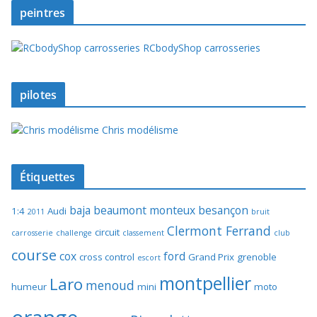
peintres
RCbodyShop carrosseries
pilotes
Chris modélisme
Étiquettes
baja
beaumont monteux
besançon
1:4
Audi
2011
bruit
Clermont Ferrand
circuit
carrosserie
challenge
classement
club
course
cox
ford
cross control
Grand Prix
grenoble
escort
montpellier
Laro
menoud
humeur
mini
moto