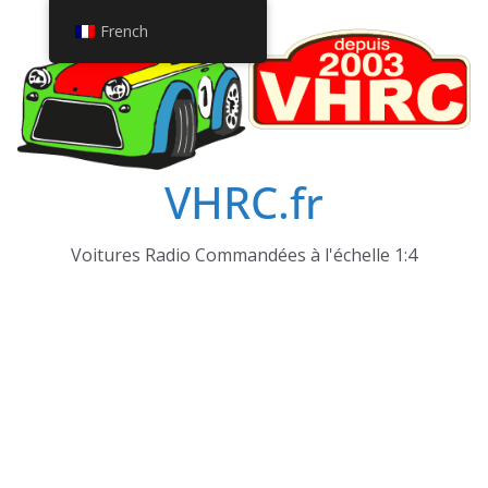
Passer
French
au
contenu
VHRC.fr
Voitures Radio Commandées à l'échelle 1:4