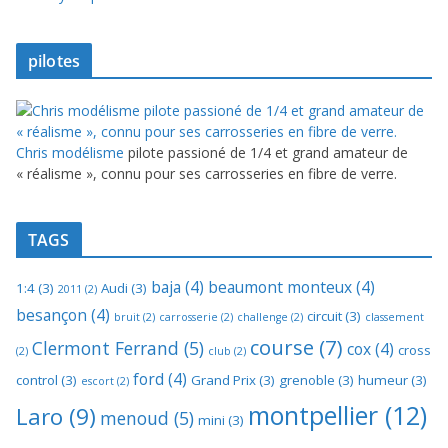
pilotes
Chris modélisme
pilote passioné de 1/4 et grand amateur de
« réalisme », connu pour ses carrosseries en fibre de verre.
TAGS
baja
(4)
beaumont monteux
(4)
1:4
(3)
Audi
(3)
2011
(2)
besançon
(4)
circuit
(3)
bruit
(2)
carrosserie
(2)
challenge
(2)
classement
course
(7)
Clermont Ferrand
(5)
cox
(4)
cross
(2)
club
(2)
ford
(4)
control
(3)
Grand Prix
(3)
grenoble
(3)
humeur
(3)
escort
(2)
montpellier
(12)
Laro
(9)
menoud
(5)
mini
(3)