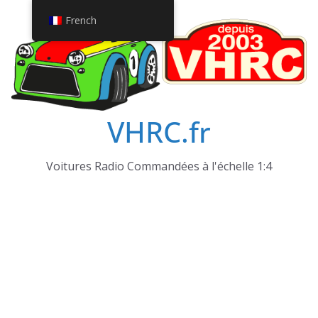
Passer
French
au
contenu
VHRC.fr
Voitures Radio Commandées à l'échelle 1:4