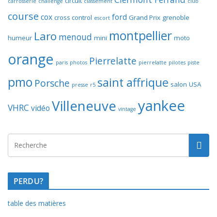
circuit
carrosserie
challenge
classement
club
course
cox
ford
cross control
Grand Prix
grenoble
escort
montpellier
Laro
menoud
humeur
mini
moto
orange
Pierrelatte
paris
photos
pierrelatte
pilotes
piste
pmo
saint affrique
Porsche
salon
USA
presse
r5
yankee
Villeneuve
VHRC
vidéo
vintage
PERDU?
table des matières