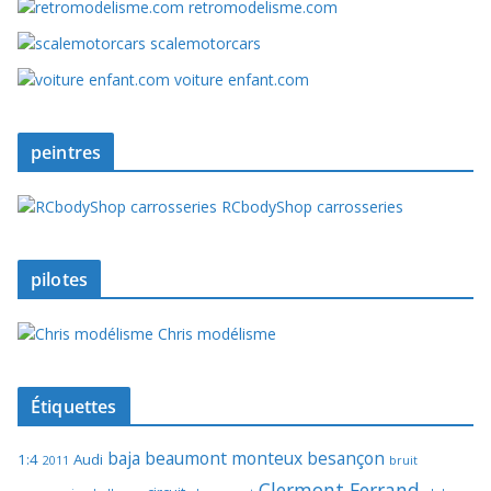
retromodelisme.com
scalemotorcars
voiture enfant.com
peintres
RCbodyShop carrosseries
pilotes
Chris modélisme
Étiquettes
baja
beaumont monteux
besançon
1:4
Audi
2011
bruit
Clermont Ferrand