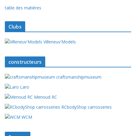
table des matières
Clubs
Villeneuv'Models
constructeurs
craftsmanshipmuseum
Laro
Menoud RC
RCbodyShop carrosseries
WCM