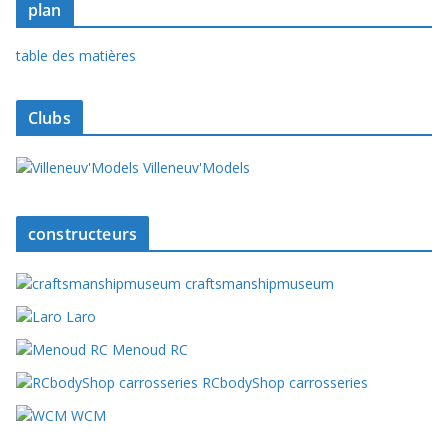
plan
table des matières
Clubs
Villeneuv'Models
constructeurs
craftsmanshipmuseum
Laro
Menoud RC
RCbodyShop carrosseries
WCM