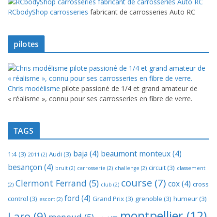
RCbodyShop carrosseries
fabricant de carrosseries Auto RC
pilotes
Chris modélisme
pilote passioné de 1/4 et grand amateur de
« réalisme », connu pour ses carrosseries en fibre de verre.
TAGS
baja
(4)
beaumont monteux
(4)
1:4
(3)
Audi
(3)
2011
(2)
besançon
(4)
circuit
(3)
bruit
(2)
carrosserie
(2)
challenge
(2)
classement
course
(7)
Clermont Ferrand
(5)
cox
(4)
cross
(2)
club
(2)
ford
(4)
control
(3)
Grand Prix
(3)
grenoble
(3)
humeur
(3)
escort
(2)
montpellier
(12)
Laro
(9)