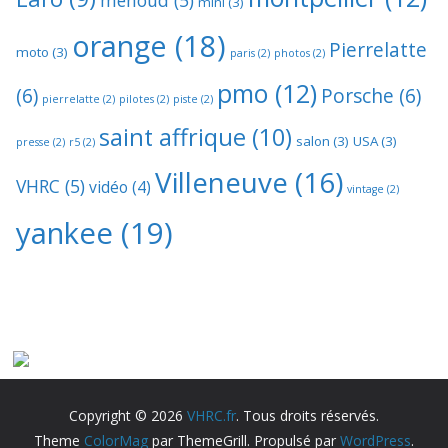
menoud
(5)
mini
(3)
orange
(18)
Pierrelatte
moto
(3)
paris
(2)
photos
(2)
pmo
(12)
(6)
Porsche
(6)
pierrelatte
(2)
pilotes
(2)
piste
(2)
saint affrique
(10)
salon
(3)
USA
(3)
presse
(2)
r5
(2)
Villeneuve
(16)
VHRC
(5)
vidéo
(4)
vintage
(2)
yankee
(19)
Copyright © 2026
VHRC.fr
. Tous droits réservés.
Theme
ColorMag
par ThemeGrill. Propulsé par
WordPress
.