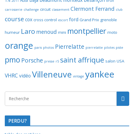
baja
beaumont monteux
besançon
1:4
Audi
2011
bruit
Clermont Ferrand
circuit
carrosserie
challenge
classement
club
course
cox
ford
cross control
Grand Prix
grenoble
escort
montpellier
Laro
menoud
humeur
mini
moto
orange
Pierrelatte
paris
photos
pierrelatte
pilotes
piste
pmo
saint affrique
Porsche
salon
USA
presse
r5
yankee
Villeneuve
VHRC
vidéo
vintage
PERDU?