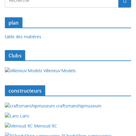
plan
table des matières
Clubs
Villeneuv'Models
constructeurs
craftsmanshipmuseum
Laro
Menoud RC
RCbodyShop carrosseries