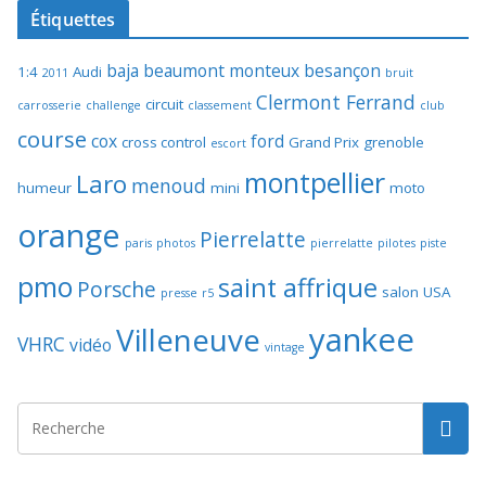
Étiquettes
baja
beaumont monteux
besançon
1:4
Audi
2011
bruit
Clermont Ferrand
circuit
carrosserie
challenge
classement
club
course
cox
ford
cross control
Grand Prix
grenoble
escort
montpellier
Laro
menoud
humeur
mini
moto
orange
Pierrelatte
paris
photos
pierrelatte
pilotes
piste
pmo
saint affrique
Porsche
salon
USA
presse
r5
yankee
Villeneuve
VHRC
vidéo
vintage