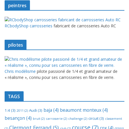
peintres
RCbodyShop carrosseries
fabricant de carrosseries Auto RC
pilotes
Chris modélisme
pilote passioné de 1/4 et grand amateur de
« réalisme », connu pour ses carrosseries en fibre de verre.
TAGS
baja
(4)
beaumont monteux
(4)
1:4
(3)
Audi
(3)
2011
(2)
besançon
(4)
circuit
(3)
bruit
(2)
carrosserie
(2)
challenge
(2)
classement
course
(7)
Clermont Ferrand
(5)
cox
(4)
cross
(2)
club
(2)