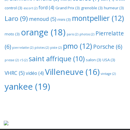
ford
(4)
control
(3)
Grand Prix
(3)
grenoble
(3)
humeur
(3)
escort
(2)
montpellier
(12)
Laro
(9)
menoud
(5)
mini
(3)
orange
(18)
Pierrelatte
moto
(3)
paris
(2)
photos
(2)
pmo
(12)
(6)
Porsche
(6)
pierrelatte
(2)
pilotes
(2)
piste
(2)
saint affrique
(10)
salon
(3)
USA
(3)
presse
(2)
r5
(2)
Villeneuve
(16)
VHRC
(5)
vidéo
(4)
vintage
(2)
yankee
(19)