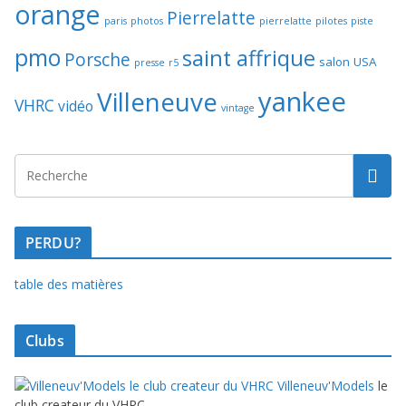
orange
Pierrelatte
paris
photos
pierrelatte
pilotes
piste
pmo
saint affrique
Porsche
salon
USA
presse
r5
yankee
Villeneuve
VHRC
vidéo
vintage
PERDU?
table des matières
Clubs
Villeneuv'Models
le
club createur du VHRC