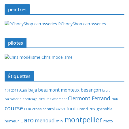
peintres
RCbodyShop carrosseries
pilotes
Chris modélisme
Étiquettes
baja
beaumont monteux
besançon
1:4
Audi
2011
bruit
Clermont Ferrand
circuit
carrosserie
challenge
classement
club
course
cox
ford
cross control
Grand Prix
grenoble
escort
montpellier
Laro
menoud
humeur
mini
moto