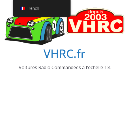
Passer
French
au
contenu
VHRC.fr
Voitures Radio Commandées à l'échelle 1:4