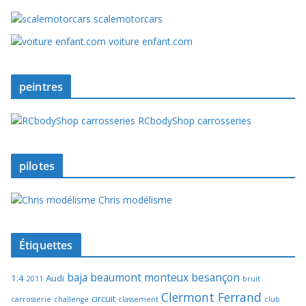
scalemotorcars
voiture enfant.com
peintres
RCbodyShop carrosseries
pilotes
Chris modélisme
Étiquettes
baja
beaumont monteux
besançon
1:4
Audi
2011
bruit
Clermont Ferrand
circuit
carrosserie
challenge
classement
club