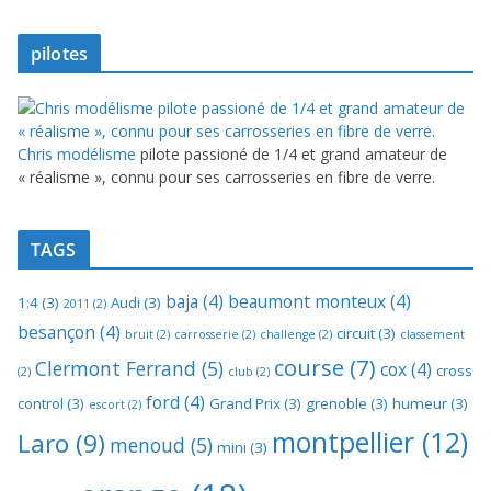
pilotes
Chris modélisme
pilote passioné de 1/4 et grand amateur de
« réalisme », connu pour ses carrosseries en fibre de verre.
TAGS
baja
(4)
beaumont monteux
(4)
1:4
(3)
Audi
(3)
2011
(2)
besançon
(4)
circuit
(3)
bruit
(2)
carrosserie
(2)
challenge
(2)
classement
course
(7)
Clermont Ferrand
(5)
cox
(4)
cross
(2)
club
(2)
ford
(4)
control
(3)
Grand Prix
(3)
grenoble
(3)
humeur
(3)
escort
(2)
montpellier
(12)
Laro
(9)
menoud
(5)
mini
(3)