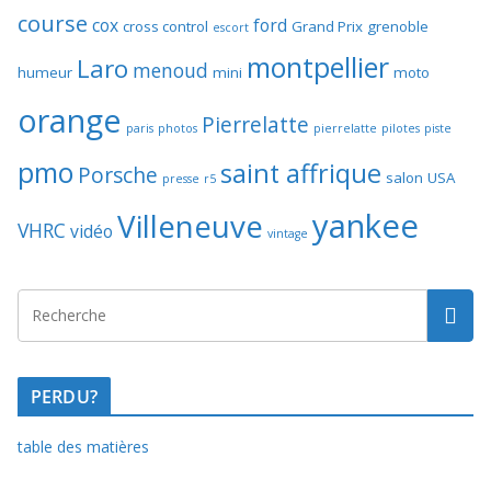
course
cox
ford
cross control
Grand Prix
grenoble
escort
montpellier
Laro
menoud
humeur
mini
moto
orange
Pierrelatte
paris
photos
pierrelatte
pilotes
piste
pmo
saint affrique
Porsche
salon
USA
presse
r5
yankee
Villeneuve
VHRC
vidéo
vintage
PERDU?
table des matières