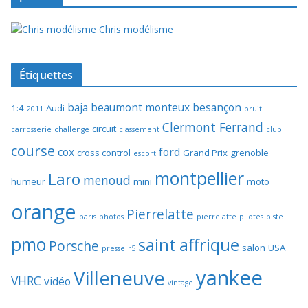
Chris modélisme
Étiquettes
baja
beaumont monteux
besançon
1:4
Audi
2011
bruit
Clermont Ferrand
circuit
carrosserie
challenge
classement
club
course
cox
ford
cross control
Grand Prix
grenoble
escort
montpellier
Laro
menoud
humeur
mini
moto
orange
Pierrelatte
paris
photos
pierrelatte
pilotes
piste
pmo
saint affrique
Porsche
salon
USA
presse
r5
yankee
Villeneuve
VHRC
vidéo
vintage