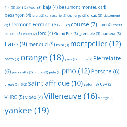
baja
(4)
beaumont monteux
(4)
1:4
(3)
Audi
(3)
2011
(2)
besançon
(4)
circuit
(3)
bruit
(2)
carrosserie
(2)
challenge
(2)
classement
course
(7)
Clermont Ferrand
(5)
cox
(4)
cross
(2)
club
(2)
ford
(4)
control
(3)
Grand Prix
(3)
grenoble
(3)
humeur
(3)
escort
(2)
montpellier
(12)
Laro
(9)
menoud
(5)
mini
(3)
orange
(18)
Pierrelatte
moto
(3)
paris
(2)
photos
(2)
pmo
(12)
(6)
Porsche
(6)
pierrelatte
(2)
pilotes
(2)
piste
(2)
saint affrique
(10)
salon
(3)
USA
(3)
presse
(2)
r5
(2)
Villeneuve
(16)
VHRC
(5)
vidéo
(4)
vintage
(2)
yankee
(19)