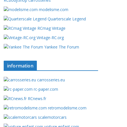
RCbodyShop carrosseries
modelisme.com
Quarterscale Legend
RCmag Vintage
Vintage-RC.org
Yankee The Forum
information
carrosseries.eu
rc-paper.com
RCnews.fr
retromodelisme.com
scalemotorcars
voiture enfant.com