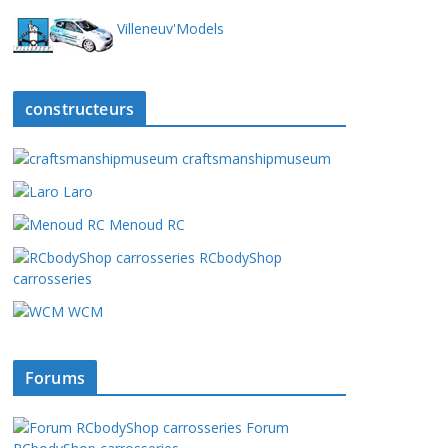
Villeneuv'Models
constructeurs
craftsmanshipmuseum
Laro
Menoud RC
RCbodyShop
carrosseries
WCM
Forums
Forum