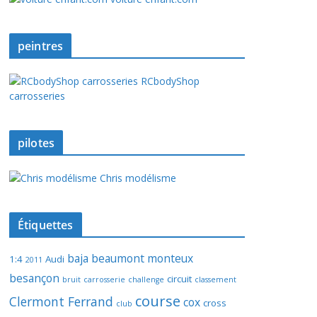
peintres
RCbodyShop
carrosseries
pilotes
Chris modélisme
Étiquettes
baja
beaumont monteux
1:4
Audi
2011
besançon
circuit
bruit
carrosserie
challenge
classement
course
Clermont Ferrand
cox
cross
club