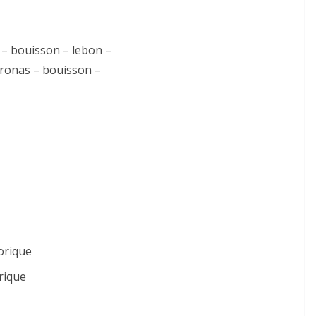
e – bouisson – lebon –
oronas – bouisson –
orique