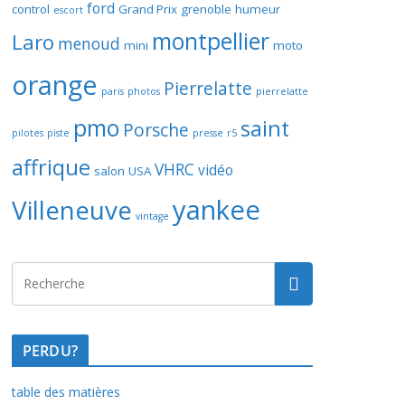
ford
control
Grand Prix
grenoble
humeur
escort
montpellier
Laro
menoud
mini
moto
orange
Pierrelatte
paris
photos
pierrelatte
pmo
saint
Porsche
pilotes
piste
presse
r5
affrique
VHRC
vidéo
salon
USA
yankee
Villeneuve
vintage
PERDU?
table des matières