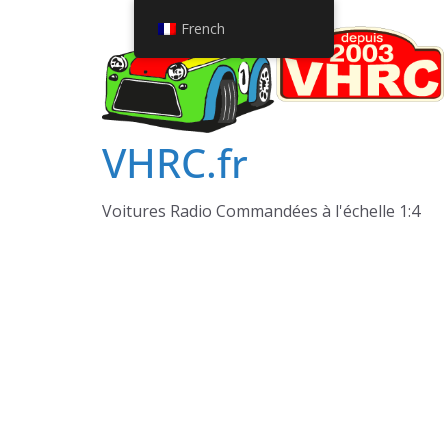
Passer
French
au
contenu
VHRC.fr
Voitures Radio Commandées à l'échelle 1:4