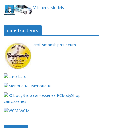
Villeneuv'Models
constructeurs
craftsmanshipmuseum
Laro
Menoud RC
RCbodyShop
carrosseries
WCM