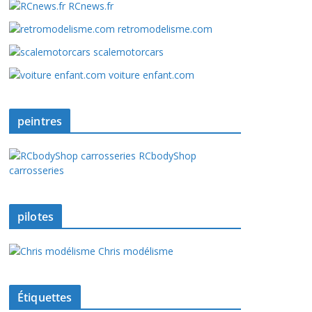
RCnews.fr
retromodelisme.com
scalemotorcars
voiture enfant.com
peintres
RCbodyShop
carrosseries
pilotes
Chris modélisme
Étiquettes