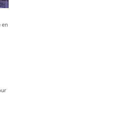
e en
our