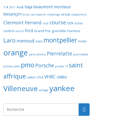
baja
beaumont monteux
1:4
Audi
2011
besançon
circuit
bruit
carrosserie
challenge
classement
course
Clermont Ferrand
cox
cross
club
ford
control
Grand Prix
grenoble
humeur
escort
montpellier
Laro
menoud
mini
moto
orange
Pierrelatte
paris
photos
pierrelatte
pmo
saint
Porsche
pilotes
piste
presse
r5
affrique
VHRC
vidéo
salon
USA
yankee
Villeneuve
vintage