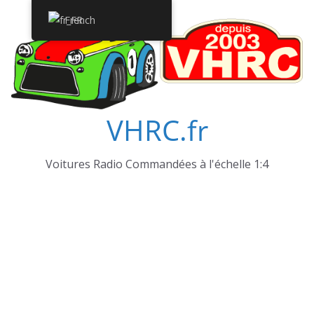
Passer
French
au
contenu
VHRC.fr
Voitures Radio Commandées à l'échelle 1:4