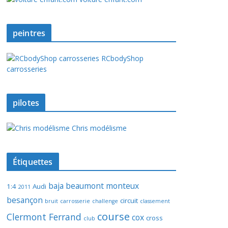
peintres
RCbodyShop
carrosseries
pilotes
Chris modélisme
Étiquettes
baja
beaumont monteux
1:4
Audi
2011
besançon
circuit
bruit
carrosserie
challenge
classement
course
Clermont Ferrand
cox
cross
club