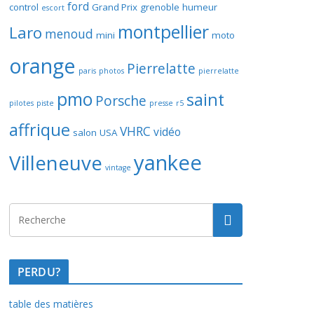
ford
control
Grand Prix
grenoble
humeur
escort
montpellier
Laro
menoud
mini
moto
orange
Pierrelatte
paris
photos
pierrelatte
pmo
saint
Porsche
pilotes
piste
presse
r5
affrique
VHRC
vidéo
salon
USA
yankee
Villeneuve
vintage
PERDU?
table des matières