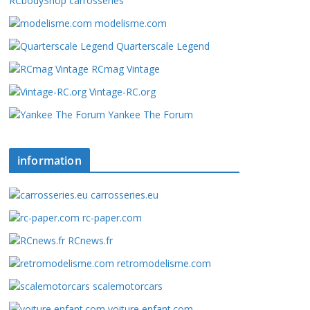
RCbodyShop carrosseries
modelisme.com
Quarterscale Legend
RCmag Vintage
Vintage-RC.org
Yankee The Forum
information
carrosseries.eu
rc-paper.com
RCnews.fr
retromodelisme.com
scalemotorcars
voiture enfant.com