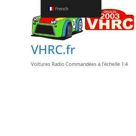
Passer
French
au
contenu
VHRC.fr
Voitures Radio Commandées à l'échelle 1:4