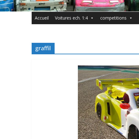
Accueil
Voitures ech. 1:4
competitions
graffil