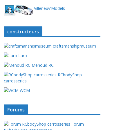
Villeneuv'Models
constructeurs
craftsmanshipmuseum
Laro
Menoud RC
RCbodyShop
carrosseries
WCM
Forums
Forum