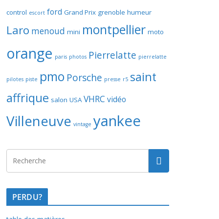
ford
control
Grand Prix
grenoble
humeur
escort
montpellier
Laro
menoud
mini
moto
orange
Pierrelatte
paris
photos
pierrelatte
pmo
saint
Porsche
pilotes
piste
presse
r5
affrique
VHRC
vidéo
salon
USA
yankee
Villeneuve
vintage
PERDU?