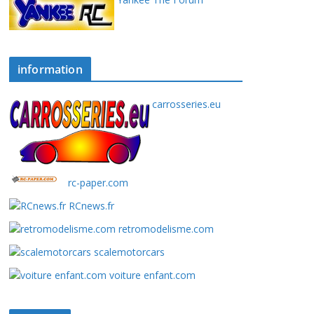
information
carrosseries.eu
rc-paper.com
RCnews.fr
retromodelisme.com
scalemotorcars
voiture enfant.com