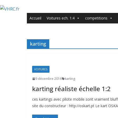
Accueil
Voitures ech. 1:4
competitions
karting
VOITURES
9 décembre 2016
karting
karting réaliste échelle 1:2
ces kartings avec pilote mobile sont vraiment bl
site du constructeur : http://oskart.pt Le kart OSK