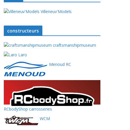
Villeneuv'Models
constructeurs
craftsmanshipmuseum
Laro
Menoud RC
RCbodyShop carrosseries
WCM