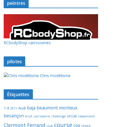
peintres
RCbodyShop carrosseries
pilotes
Chris modélisme
Étiquettes
baja
beaumont monteux
1:4
Audi
2011
besançon
circuit
bruit
carrosserie
challenge
classement
course
Clermont Ferrand
cox
cross
club