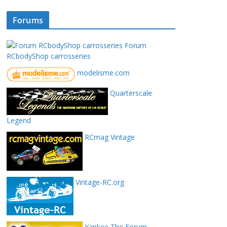
Forums
Forum
RCbodyShop carrosseries
modelisme.com
Quarterscale
Legend
RCmag Vintage
Vintage-RC.org
Yankee The Forum