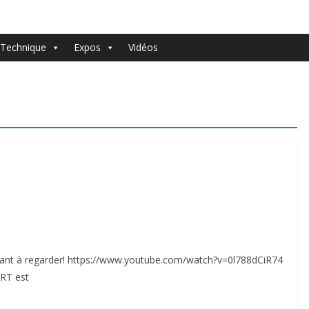
Technique
Expos
Vidéos
uffant à regarder! https://www.youtube.com/watch?v=0l788dCiR74
ART est