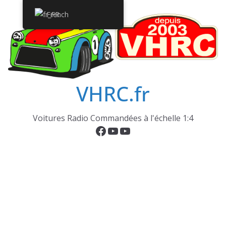
Passer
French
au
contenu
VHRC.fr
Voitures Radio Commandées à l'échelle 1:4
Facebook
YouTube
YouTube