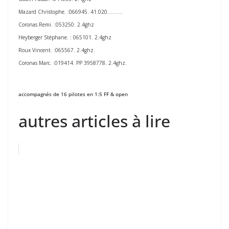
Mazard Christophe. :066945. 41.020……….
Coronas Remi. :053250. 2.4ghz
Heyberger Stéphane. : 065101. 2.4ghz
Roux Vincent. :065567. 2.4ghz.
Coronas Marc. :019414. PP 3958778. 2.4ghz.
accompagnés de 16 pilotes en 1:5 FF & open
autres articles à lire