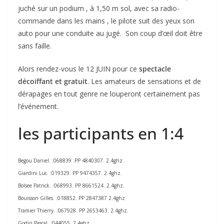
juché sur un podium , à 1,50 m sol, avec sa radio-
commande dans les mains , le pilote suit des yeux son
auto pour une conduite au jugé. Son coup d’œil doit être
sans faille.
Alors rendez-vous le 12 JUIN pour ce
spectacle
décoiffant et gratuit
. Les amateurs de sensations et de
dérapages en tout genre ne louperont certainement pas
l’événement.
les participants en 1:4
Begou Daniel. :068839 .PP 4840307. 2.4ghz.
Giardini Luc. :019329. PP 9474357. 2.4ghz.
Bolsee Patrick. :068993. PP 8661524. 2.4ghz.
Bouisson Gilles. :018852. PP 2847387 2.4ghz
Tramier Thierry. :067928. PP 2653463. 2.4ghz.
Godin Pascal. :044055. 2.4ghz