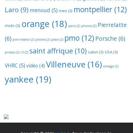
montpellier
(12)
Laro
(9)
menoud
(5)
mini
(3)
orange
(18)
Pierrelatte
moto
(3)
paris
(2)
photos
(2)
pmo
(12)
(6)
Porsche
(6)
pierrelatte
(2)
pilotes
(2)
piste
(2)
saint affrique
(10)
salon
(3)
USA
(3)
presse
(2)
r5
(2)
Villeneuve
(16)
VHRC
(5)
vidéo
(4)
vintage
(2)
yankee
(19)