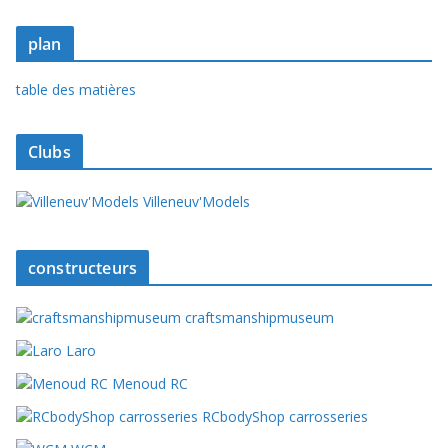
plan
table des matières
Clubs
Villeneuv'Models
constructeurs
craftsmanshipmuseum
Laro
Menoud RC
RCbodyShop carrosseries