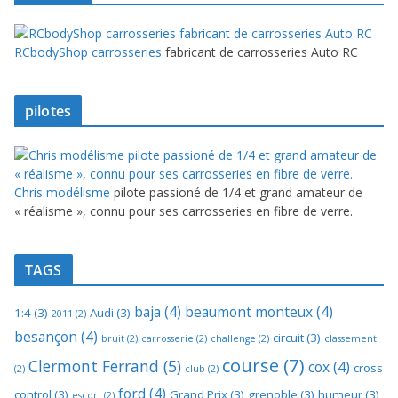
RCbodyShop carrosseries
fabricant de carrosseries Auto RC
pilotes
Chris modélisme
pilote passioné de 1/4 et grand amateur de
« réalisme », connu pour ses carrosseries en fibre de verre.
TAGS
baja
(4)
beaumont monteux
(4)
1:4
(3)
Audi
(3)
2011
(2)
besançon
(4)
circuit
(3)
bruit
(2)
carrosserie
(2)
challenge
(2)
classement
course
(7)
Clermont Ferrand
(5)
cox
(4)
cross
(2)
club
(2)
ford
(4)
control
(3)
Grand Prix
(3)
grenoble
(3)
humeur
(3)
escort
(2)