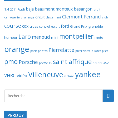
baja
beaumont monteux
besançon
1:4
Audi
2011
bruit
Clermont Ferrand
circuit
carrosserie
challenge
classement
club
course
cox
ford
cross control
Grand Prix
grenoble
escort
montpellier
Laro
menoud
humeur
mini
moto
orange
Pierrelatte
paris
photos
pierrelatte
pilotes
piste
pmo
saint affrique
Porsche
salon
USA
presse
r5
yankee
Villeneuve
VHRC
vidéo
vintage
PERDU?