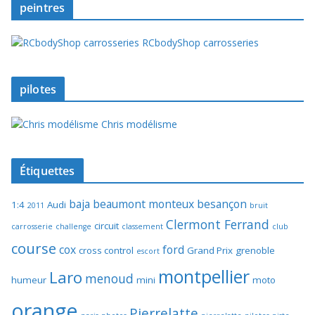
peintres
RCbodyShop carrosseries
pilotes
Chris modélisme
Étiquettes
baja
beaumont monteux
besançon
1:4
Audi
2011
bruit
Clermont Ferrand
circuit
carrosserie
challenge
classement
club
course
cox
ford
cross control
Grand Prix
grenoble
escort
montpellier
Laro
menoud
humeur
mini
moto
orange
Pierrelatte