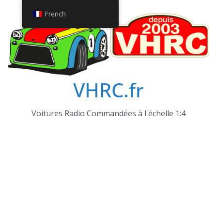
Passer
French
au
contenu
VHRC.fr
Voitures Radio Commandées à l'échelle 1:4