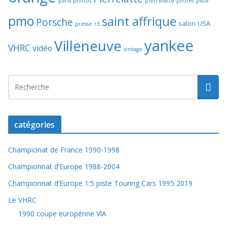
paris
photos
pierrelatte
pilotes
piste
pmo
saint affrique
Porsche
salon
USA
presse
r5
yankee
Villeneuve
VHRC
vidéo
vintage
catégories
Championat de France 1990-1998
Championnat d’Europe 1988-2004
Championnat d’Europe 1:5 piste Touring Cars 1995 2019
Le VHRC
1990 coupe europénne VlA