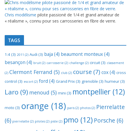
Chris modélisme
pilote passioné de 1/4 et grand amateur de
« réalisme », connu pour ses carrosseries en fibre de verre.
TAGS
baja
(4)
beaumont monteux
(4)
1:4
(3)
Audi
(3)
2011
(2)
besançon
(4)
circuit
(3)
bruit
(2)
carrosserie
(2)
challenge
(2)
classement
course
(7)
Clermont Ferrand
(5)
cox
(4)
cross
(2)
club
(2)
ford
(4)
control
(3)
Grand Prix
(3)
grenoble
(3)
humeur
(3)
escort
(2)
montpellier
(12)
Laro
(9)
menoud
(5)
mini
(3)
orange
(18)
Pierrelatte
moto
(3)
paris
(2)
photos
(2)
pmo
(12)
(6)
Porsche
(6)
pierrelatte
(2)
pilotes
(2)
piste
(2)