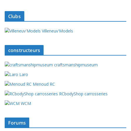
Clubs
Villeneuv'Models
constructeurs
craftsmanshipmuseum
Laro
Menoud RC
RCbodyShop carrosseries
WCM
Forums