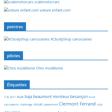
scalemotorcars
voiture enfant.com
peintres
RCbodyShop carrosseries
pilotes
Chris modélisme
Étiquettes
baja
beaumont monteux
besançon
1:4
Audi
2011
bruit
Clermont Ferrand
circuit
carrosserie
challenge
classement
club