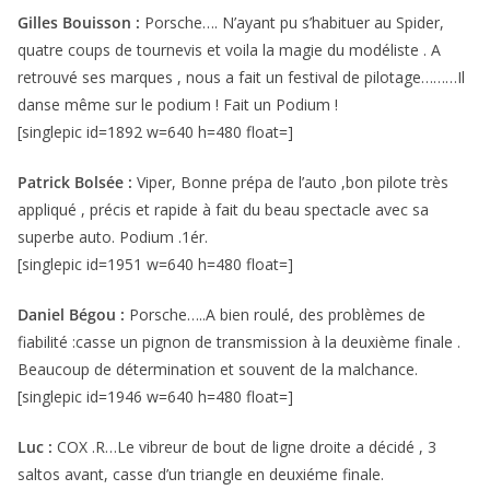
Gilles Bouisson :
Porsche…. N’ayant pu s’habituer au Spider,
quatre coups de tournevis et voila la magie du modéliste . A
retrouvé ses marques , nous a fait un festival de pilotage………Il
danse même sur le podium ! Fait un Podium !
[singlepic id=1892 w=640 h=480 float=]
Patrick Bolsée :
Viper, Bonne prépa de l’auto ,bon pilote très
appliqué , précis et rapide à fait du beau spectacle avec sa
superbe auto. Podium .1ér.
[singlepic id=1951 w=640 h=480 float=]
Daniel Bégou :
Porsche…..A bien roulé, des problèmes de
fiabilité :casse un pignon de transmission à la deuxième finale .
Beaucoup de détermination et souvent de la malchance.
[singlepic id=1946 w=640 h=480 float=]
Luc :
COX .R…Le vibreur de bout de ligne droite a décidé , 3
saltos avant, casse d’un triangle en deuxiéme finale.