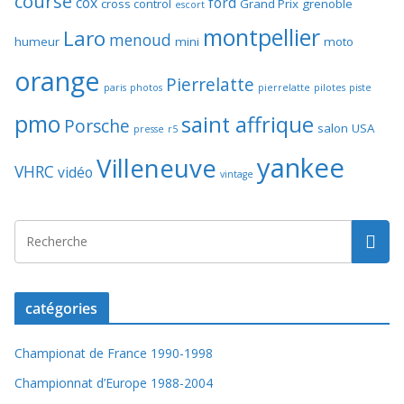
course
cox
ford
cross control
Grand Prix
grenoble
escort
montpellier
Laro
menoud
humeur
mini
moto
orange
Pierrelatte
paris
photos
pierrelatte
pilotes
piste
pmo
saint affrique
Porsche
salon
USA
presse
r5
yankee
Villeneuve
VHRC
vidéo
vintage
catégories
Championat de France 1990-1998
Championnat d’Europe 1988-2004