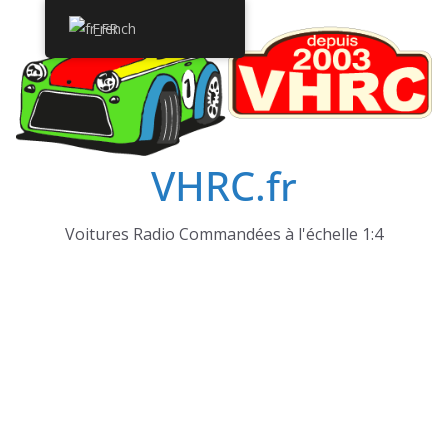
Passer
French
au
contenu
VHRC.fr
Voitures Radio Commandées à l'échelle 1:4