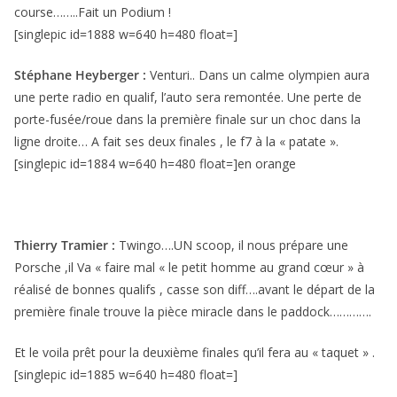
course……..Fait un Podium !
[singlepic id=1888 w=640 h=480 float=]
Stéphane Heyberger :
Venturi.. Dans un calme olympien aura
une perte radio en qualif, l’auto sera remontée. Une perte de
porte-fusée/roue dans la première finale sur un choc dans la
ligne droite… A fait ses deux finales , le f7 à la « patate ».
[singlepic id=1884 w=640 h=480 float=]en orange
Thierry Tramier :
Twingo….UN scoop, il nous prépare une
Porsche ,il Va « faire mal « le petit homme au grand cœur » à
réalisé de bonnes qualifs , casse son diff….avant le départ de la
première finale trouve la pièce miracle dans le paddock………….
Et le voila prêt pour la deuxième finales qu’il fera au « taquet » .
[singlepic id=1885 w=640 h=480 float=]