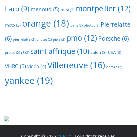
montpellier
(12)
Laro
(9)
menoud
(5)
mini
(3)
orange
(18)
Pierrelatte
moto
(3)
paris
(2)
photos
(2)
pmo
(12)
(6)
Porsche
(6)
pierrelatte
(2)
pilotes
(2)
piste
(2)
saint affrique
(10)
salon
(3)
USA
(3)
presse
(2)
r5
(2)
Villeneuve
(16)
VHRC
(5)
vidéo
(4)
vintage
(2)
yankee
(19)
Copyright © 2026
VHRC.fr
. Tous droits réservés.