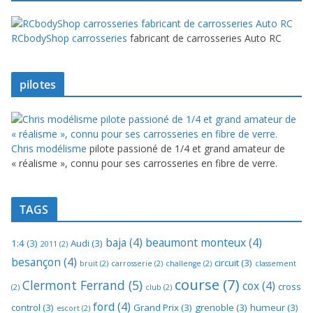
RCbodyShop carrosseries
fabricant de carrosseries Auto RC
pilotes
Chris modélisme
pilote passioné de 1/4 et grand amateur de
« réalisme », connu pour ses carrosseries en fibre de verre.
TAGS
baja
(4)
beaumont monteux
(4)
1:4
(3)
Audi
(3)
2011
(2)
besançon
(4)
circuit
(3)
bruit
(2)
carrosserie
(2)
challenge
(2)
classement
course
(7)
Clermont Ferrand
(5)
cox
(4)
cross
(2)
club
(2)
ford
(4)
control
(3)
Grand Prix
(3)
grenoble
(3)
humeur
(3)
escort
(2)