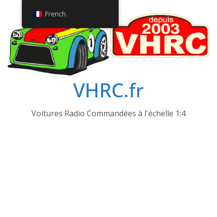
Passer
French
au
contenu
VHRC.fr
Voitures Radio Commandées à l'échelle 1:4