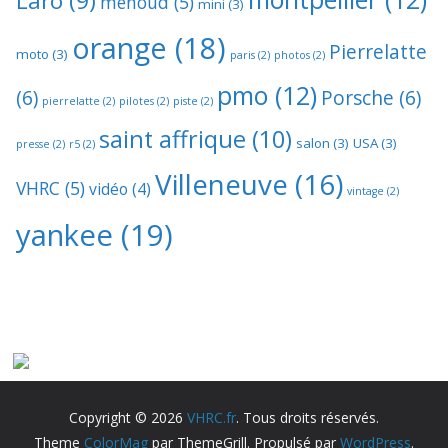
Laro
(9)
menoud
(5)
mini
(3)
orange
(18)
Pierrelatte
moto
(3)
paris
(2)
photos
(2)
pmo
(12)
(6)
Porsche
(6)
pierrelatte
(2)
pilotes
(2)
piste
(2)
saint affrique
(10)
salon
(3)
USA
(3)
presse
(2)
r5
(2)
Villeneuve
(16)
VHRC
(5)
vidéo
(4)
vintage
(2)
yankee
(19)
Copyright © 2026
VHRC.fr
. Tous droits réservés.
Theme
ColorMag
par ThemeGrill. Propulsé par
WordPress
.