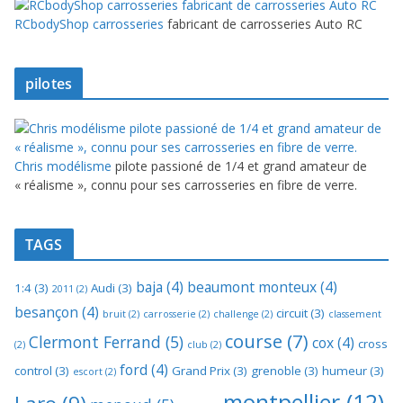
RCbodyShop carrosseries
fabricant de carrosseries Auto RC
pilotes
Chris modélisme
pilote passioné de 1/4 et grand amateur de
« réalisme », connu pour ses carrosseries en fibre de verre.
TAGS
baja
(4)
beaumont monteux
(4)
1:4
(3)
Audi
(3)
2011
(2)
besançon
(4)
circuit
(3)
bruit
(2)
carrosserie
(2)
challenge
(2)
classement
course
(7)
Clermont Ferrand
(5)
cox
(4)
cross
(2)
club
(2)
ford
(4)
control
(3)
Grand Prix
(3)
grenoble
(3)
humeur
(3)
escort
(2)
montpellier
(12)