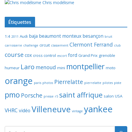
Chris modélisme
Étiquettes
baja
beaumont monteux
besançon
1:4
Audi
2011
bruit
Clermont Ferrand
circuit
carrosserie
challenge
classement
club
course
cox
ford
cross control
Grand Prix
grenoble
escort
montpellier
Laro
menoud
humeur
mini
moto
orange
Pierrelatte
paris
photos
pierrelatte
pilotes
piste
pmo
saint affrique
Porsche
salon
USA
presse
r5
yankee
Villeneuve
VHRC
vidéo
vintage