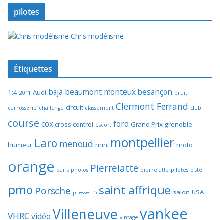
pilotes
Chris modélisme
Étiquettes
baja
beaumont monteux
besançon
1:4
Audi
2011
bruit
Clermont Ferrand
circuit
carrosserie
challenge
classement
club
course
cox
ford
cross control
Grand Prix
grenoble
escort
montpellier
Laro
menoud
humeur
mini
moto
orange
Pierrelatte
paris
photos
pierrelatte
pilotes
piste
pmo
saint affrique
Porsche
salon
USA
presse
r5
yankee
Villeneuve
VHRC
vidéo
vintage