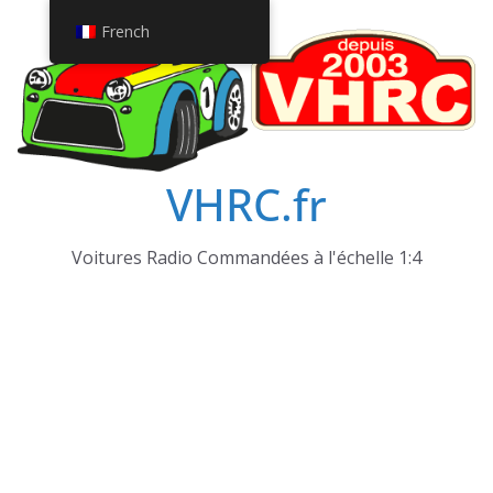
Passer
French
au
contenu
VHRC.fr
Voitures Radio Commandées à l'échelle 1:4