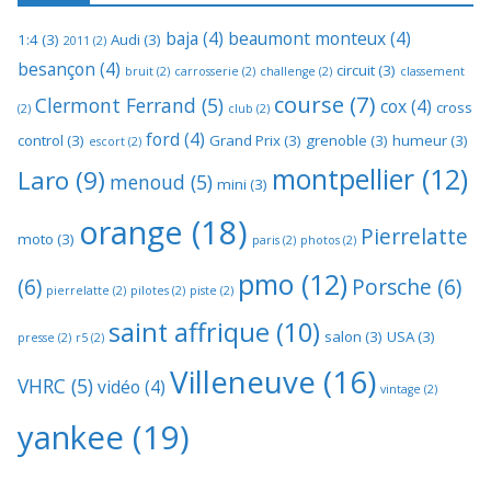
baja
(4)
beaumont monteux
(4)
1:4
(3)
Audi
(3)
2011
(2)
besançon
(4)
circuit
(3)
bruit
(2)
carrosserie
(2)
challenge
(2)
classement
course
(7)
Clermont Ferrand
(5)
cox
(4)
cross
(2)
club
(2)
ford
(4)
control
(3)
Grand Prix
(3)
grenoble
(3)
humeur
(3)
escort
(2)
montpellier
(12)
Laro
(9)
menoud
(5)
mini
(3)
orange
(18)
Pierrelatte
moto
(3)
paris
(2)
photos
(2)
pmo
(12)
(6)
Porsche
(6)
pierrelatte
(2)
pilotes
(2)
piste
(2)
saint affrique
(10)
salon
(3)
USA
(3)
presse
(2)
r5
(2)
Villeneuve
(16)
VHRC
(5)
vidéo
(4)
vintage
(2)
yankee
(19)