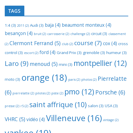
TAGS
baja
(4)
beaumont monteux
(4)
1:4
(3)
Audi
(3)
2011
(2)
besançon
(4)
circuit
(3)
bruit
(2)
carrosserie
(2)
challenge
(2)
classement
course
(7)
Clermont Ferrand
(5)
cox
(4)
cross
(2)
club
(2)
ford
(4)
control
(3)
Grand Prix
(3)
grenoble
(3)
humeur
(3)
escort
(2)
montpellier
(12)
Laro
(9)
menoud
(5)
mini
(3)
orange
(18)
Pierrelatte
moto
(3)
paris
(2)
photos
(2)
pmo
(12)
(6)
Porsche
(6)
pierrelatte
(2)
pilotes
(2)
piste
(2)
saint affrique
(10)
salon
(3)
USA
(3)
presse
(2)
r5
(2)
Villeneuve
(16)
VHRC
(5)
vidéo
(4)
vintage
(2)