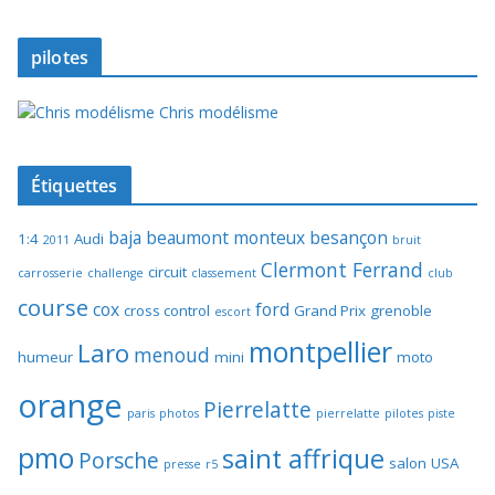
pilotes
Chris modélisme
Étiquettes
baja
beaumont monteux
besançon
1:4
Audi
2011
bruit
Clermont Ferrand
circuit
carrosserie
challenge
classement
club
course
cox
ford
cross control
Grand Prix
grenoble
escort
montpellier
Laro
menoud
humeur
mini
moto
orange
Pierrelatte
paris
photos
pierrelatte
pilotes
piste
pmo
saint affrique
Porsche
salon
USA
presse
r5