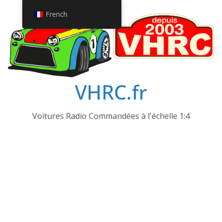
Passer
French
au
contenu
VHRC.fr
Voitures Radio Commandées à l'échelle 1:4