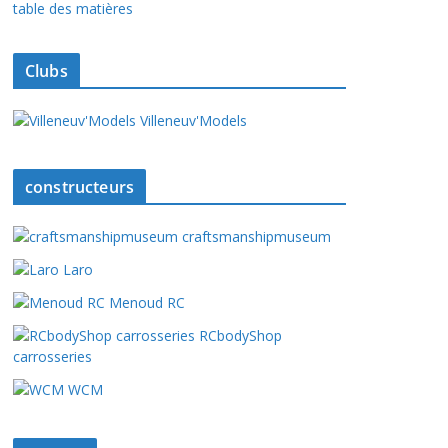
table des matières
Clubs
Villeneuv'Models
constructeurs
craftsmanshipmuseum
Laro
Menoud RC
RCbodyShop
carrosseries
WCM