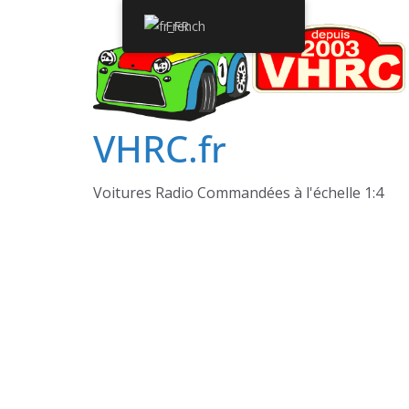
Passer
French
au
contenu
VHRC.fr
Voitures Radio Commandées à l'échelle 1:4