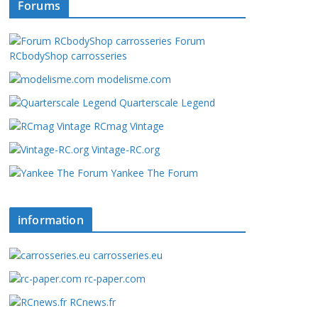
Forums
Forum
RCbodyShop carrosseries
modelisme.com
Quarterscale Legend
RCmag Vintage
Vintage-RC.org
Yankee The Forum
information
carrosseries.eu
rc-paper.com
RCnews.fr