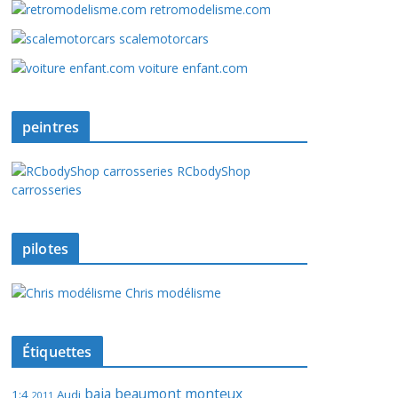
retromodelisme.com
scalemotorcars
voiture enfant.com
peintres
RCbodyShop
carrosseries
pilotes
Chris modélisme
Étiquettes
baja
beaumont monteux
1:4
Audi
2011