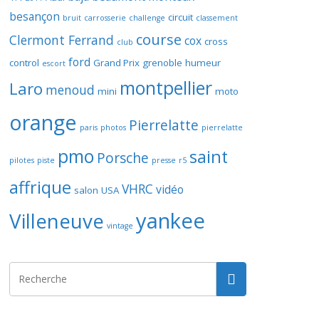
besançon
circuit
bruit
carrosserie
challenge
classement
course
Clermont Ferrand
cox
cross
club
ford
control
Grand Prix
grenoble
humeur
escort
montpellier
Laro
menoud
mini
moto
orange
Pierrelatte
paris
photos
pierrelatte
pmo
saint
Porsche
pilotes
piste
presse
r5
affrique
VHRC
vidéo
salon
USA
yankee
Villeneuve
vintage