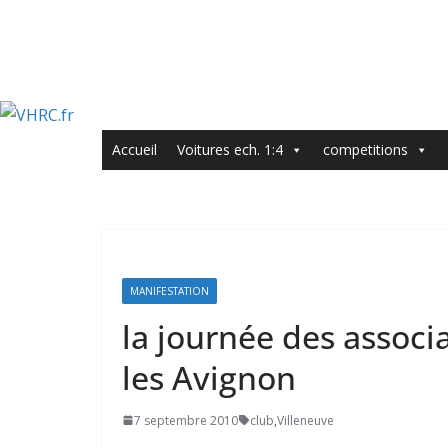
Accueil
Voitures ech. 1:4
competitions
MANIFESTATION
la journée des associ
les Avignon
7 septembre 2010
club
,
Villeneuve