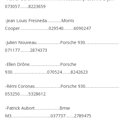
073057……..8223659
-Jean Louis Fresneda………….Morris
Cooper……………………..029540………6090247
-Julien Nouveau…………………Porsche 930…………………………
071177………2874373
-Ellen Drône………………………Porsche
930………………………….070524……..8242623
-Rémi Coronas…………………..Porsche 930…………………………
053250……..5328612
-Patrick Aubort………………….Bmw
M3……………………………..037737……..2789475