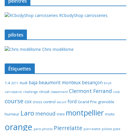
peintres
RCbodyShop carrosseries
pilotes
Chris modélisme
Étiquettes
baja
beaumont monteux
besançon
1:4
Audi
2011
bruit
Clermont Ferrand
circuit
carrosserie
challenge
classement
club
course
cox
ford
cross control
Grand Prix
grenoble
escort
montpellier
Laro
menoud
humeur
mini
moto
orange
Pierrelatte
paris
photos
pierrelatte
pilotes
piste