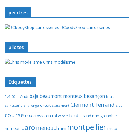
peintres
RCbodyShop carrosseries
pilotes
Chris modélisme
Étiquettes
baja
beaumont monteux
besançon
1:4
Audi
2011
bruit
Clermont Ferrand
circuit
carrosserie
challenge
classement
club
course
cox
ford
cross control
Grand Prix
grenoble
escort
montpellier
Laro
menoud
humeur
mini
moto