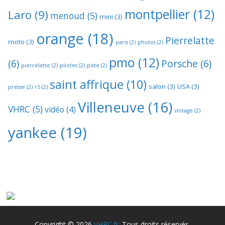
montpellier
(12)
Laro
(9)
menoud
(5)
mini
(3)
orange
(18)
Pierrelatte
moto
(3)
paris
(2)
photos
(2)
pmo
(12)
(6)
Porsche
(6)
pierrelatte
(2)
pilotes
(2)
piste
(2)
saint affrique
(10)
salon
(3)
USA
(3)
presse
(2)
r5
(2)
Villeneuve
(16)
VHRC
(5)
vidéo
(4)
vintage
(2)
yankee
(19)
Copyright © 2026
VHRC.fr
. Tous droits réservés.