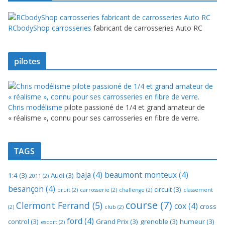
RCbodyShop carrosseries
fabricant de carrosseries Auto RC
pilotes
Chris modélisme
pilote passioné de 1/4 et grand amateur de
« réalisme », connu pour ses carrosseries en fibre de verre.
TAGS
baja
(4)
beaumont monteux
(4)
1:4
(3)
Audi
(3)
2011
(2)
besançon
(4)
circuit
(3)
bruit
(2)
carrosserie
(2)
challenge
(2)
classement
course
(7)
Clermont Ferrand
(5)
cox
(4)
cross
(2)
club
(2)
ford
(4)
control
(3)
Grand Prix
(3)
grenoble
(3)
humeur
(3)
escort
(2)