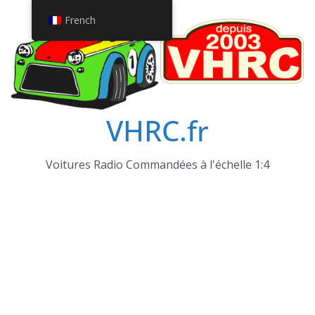
Passer
French
au
contenu
VHRC.fr
Voitures Radio Commandées à l'échelle 1:4