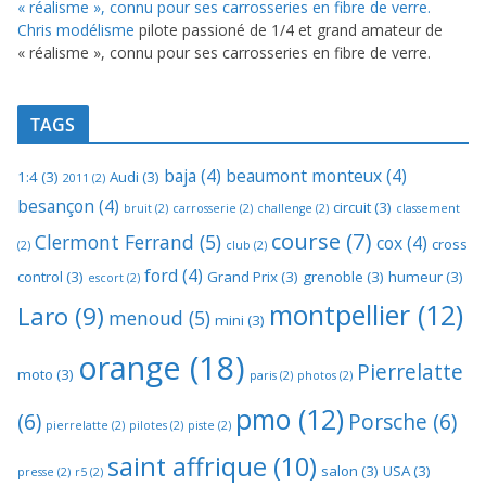
Chris modélisme
pilote passioné de 1/4 et grand amateur de
« réalisme », connu pour ses carrosseries en fibre de verre.
TAGS
baja
(4)
beaumont monteux
(4)
1:4
(3)
Audi
(3)
2011
(2)
besançon
(4)
circuit
(3)
bruit
(2)
carrosserie
(2)
challenge
(2)
classement
course
(7)
Clermont Ferrand
(5)
cox
(4)
cross
(2)
club
(2)
ford
(4)
control
(3)
Grand Prix
(3)
grenoble
(3)
humeur
(3)
escort
(2)
montpellier
(12)
Laro
(9)
menoud
(5)
mini
(3)
orange
(18)
Pierrelatte
moto
(3)
paris
(2)
photos
(2)
pmo
(12)
(6)
Porsche
(6)
pierrelatte
(2)
pilotes
(2)
piste
(2)
saint affrique
(10)
salon
(3)
USA
(3)
presse
(2)
r5
(2)