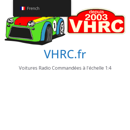
Passer
French
au
contenu
VHRC.fr
Voitures Radio Commandées à l'échelle 1:4