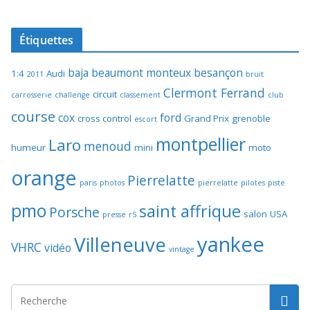
Étiquettes
baja
beaumont monteux
besançon
1:4
Audi
2011
bruit
Clermont Ferrand
circuit
carrosserie
challenge
classement
club
course
cox
ford
cross control
Grand Prix
grenoble
escort
montpellier
Laro
menoud
humeur
mini
moto
orange
Pierrelatte
paris
photos
pierrelatte
pilotes
piste
pmo
saint affrique
Porsche
salon
USA
presse
r5
yankee
Villeneuve
VHRC
vidéo
vintage