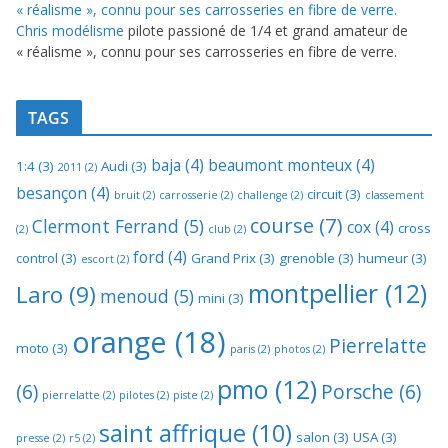
Chris modélisme
pilote passioné de 1/4 et grand amateur de
« réalisme », connu pour ses carrosseries en fibre de verre.
TAGS
baja
(4)
beaumont monteux
(4)
1:4
(3)
Audi
(3)
2011
(2)
besançon
(4)
circuit
(3)
bruit
(2)
carrosserie
(2)
challenge
(2)
classement
course
(7)
Clermont Ferrand
(5)
cox
(4)
cross
(2)
club
(2)
ford
(4)
control
(3)
Grand Prix
(3)
grenoble
(3)
humeur
(3)
escort
(2)
montpellier
(12)
Laro
(9)
menoud
(5)
mini
(3)
orange
(18)
Pierrelatte
moto
(3)
paris
(2)
photos
(2)
pmo
(12)
(6)
Porsche
(6)
pierrelatte
(2)
pilotes
(2)
piste
(2)
saint affrique
(10)
salon
(3)
USA
(3)
presse
(2)
r5
(2)