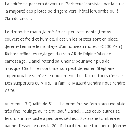
La soirée se passera devant un ‘Barbecue’ convivial ,par la suite
la majorité des pilotes se dirigera vers l’hôtel le ‘Combalou’ à
2km du circuit.
Le dimanche matin ,la météo est peu rassurante ,temps
couvert et froid et humide. Il est 8h les pilotes sont en place
,Jérémy termine le montage d’un nouveau moteur (G230 Zen.)
Richard affine les réglages du train AR de l’alpine ‘plus de
carrossage’. Daniel retend sa ‘Chaine’ pour avoir plus de
musique ! Sic ! Ellen continue son petit déjeuner, Stéphane
imperturbable se réveille doucement…Luc fait qq tours d’essais.
Des supporters du VHRC, la famille Mazard viendra nous rendre
visite.
Au menu : 3 Qualifs de 5’……. La première se fera sous une pluie
très fine ,roulage au ralenti ,sauf Daniel…..Les deux autres se
feront sur une piste à peu près sèche…. Stéphane tombera en
panne d’essence dans la 2é , Richard fera une touchette, Jérémy