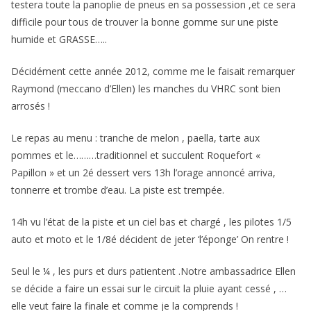
testera toute la panoplie de pneus en sa possession ,et ce sera
difficile pour tous de trouver la bonne gomme sur une piste
humide et GRASSE…..
Décidément cette année 2012, comme me le faisait remarquer
Raymond (meccano d’Ellen) les manches du VHRC sont bien
arrosés !
Le repas au menu : tranche de melon , paella, tarte aux
pommes et le………traditionnel et succulent Roquefort «
Papillon » et un 2é dessert vers 13h l’orage annoncé arriva,
tonnerre et trombe d’eau. La piste est trempée.
14h vu l’état de la piste et un ciel bas et chargé , les pilotes 1/5
auto et moto et le 1/8é décident de jeter ‘l’éponge’ On rentre !
Seul le ¼ , les purs et durs patientent .Notre ambassadrice Ellen
se décide a faire un essai sur le circuit la pluie ayant cessé , …
elle veut faire la finale et comme je la comprends !