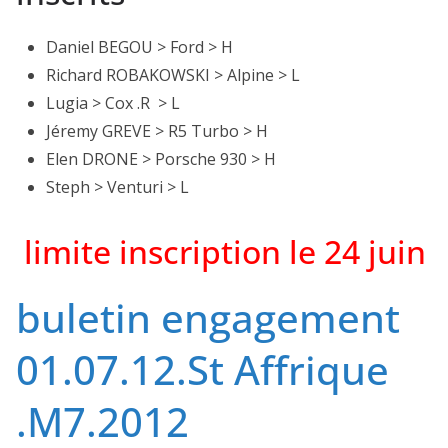
Daniel BEGOU > Ford > H
Richard ROBAKOWSKI > Alpine > L
Lugia > Cox .R > L
Jéremy GREVE > R5 Turbo > H
Elen DRONE > Porsche 930 > H
Steph > Venturi > L
limite inscription le 24 juin
buletin engagement
01.07.12.St Affrique
.M7.2012