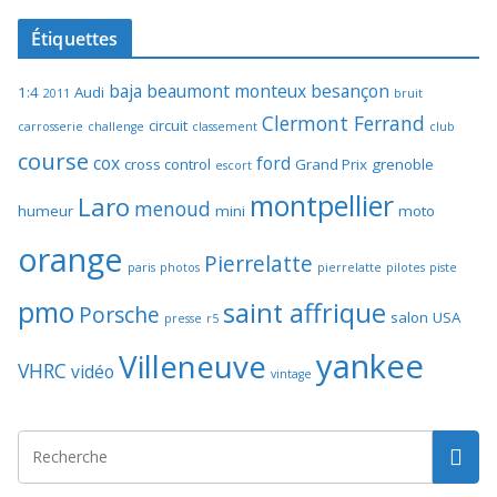
Étiquettes
baja
beaumont monteux
besançon
1:4
Audi
2011
bruit
Clermont Ferrand
circuit
carrosserie
challenge
classement
club
course
cox
ford
cross control
Grand Prix
grenoble
escort
montpellier
Laro
menoud
humeur
mini
moto
orange
Pierrelatte
paris
photos
pierrelatte
pilotes
piste
pmo
saint affrique
Porsche
salon
USA
presse
r5
yankee
Villeneuve
VHRC
vidéo
vintage