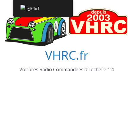
Passer
French
au
contenu
VHRC.fr
Voitures Radio Commandées à l'échelle 1:4