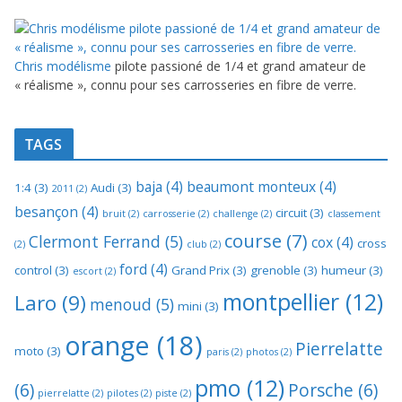
Chris modélisme
pilote passioné de 1/4 et grand amateur de
« réalisme », connu pour ses carrosseries en fibre de verre.
TAGS
baja
(4)
beaumont monteux
(4)
1:4
(3)
Audi
(3)
2011
(2)
besançon
(4)
circuit
(3)
bruit
(2)
carrosserie
(2)
challenge
(2)
classement
course
(7)
Clermont Ferrand
(5)
cox
(4)
cross
(2)
club
(2)
ford
(4)
control
(3)
Grand Prix
(3)
grenoble
(3)
humeur
(3)
escort
(2)
montpellier
(12)
Laro
(9)
menoud
(5)
mini
(3)
orange
(18)
Pierrelatte
moto
(3)
paris
(2)
photos
(2)
pmo
(12)
(6)
Porsche
(6)
pierrelatte
(2)
pilotes
(2)
piste
(2)