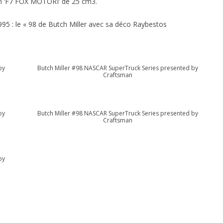
 un ‘F7 FOX MOTORI’ de 25 cm3.
995 : le « 98 de Butch Miller avec sa déco Raybestos
by
Butch Miller #98 NASCAR SuperTruck Series presented by
Craftsman
by
Butch Miller #98 NASCAR SuperTruck Series presented by
Craftsman
by