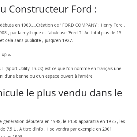
 du Constructeur Ford :
n’ débuta en 1903…..Création de ‘ FORD COMPANY’ : Henry Ford ,
1908 , par la mythique et fabuleuse ‘Ford T’. Au total plus de 15
t cela sans publicité , jusqu’en 1927.
-up ».
UT (Sport Utility Truck) est ce que l’on nomme en français une
i d’une benne ou d’un espace ouvert à l’arrière.
icule le plus vendu dans le
e génération débutera en 1948, le F150 apparaitra en 1975 , les
de 7.5 L . A titre d’info , il se vendra par exemple en 2001
tra en 1993 .