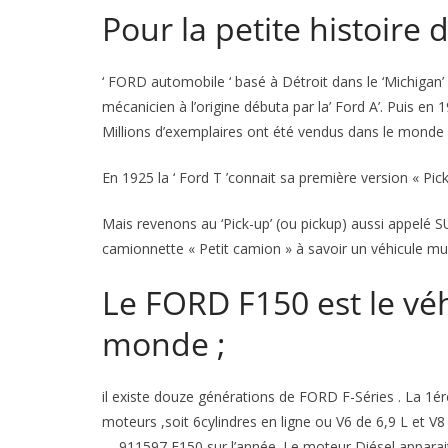
Pour la petite histoire
‘ FORD automobile ‘ basé à Détroit dans le ‘Michiga
mécanicien à l’origine débuta par la’ Ford A’. Puis en 
Millions d’exemplaires ont été vendus dans le monde e
En 1925 la ‘ Ford T ’connait sa première version « Pick
Mais revenons au ‘Pick-up’ (ou pickup) aussi appelé S
camionnette « Petit camion » à savoir un véhicule mun
Le FORD F150 est le véh
monde ;
il existe douze générations de FORD F-Séries . La 1ér
moteurs ,soit 6cylindres en ligne ou V6 de 6,9 L et V8 
…..911597 F150 sur l’année. Le moteur Diésel apparai