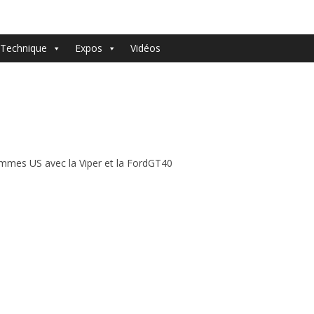
Technique
Expos
Vidéos
ammes US avec la Viper et la FordGT40